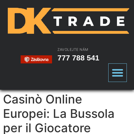
ZAVOLEJTE NÁM
777 788 541
Casinò Online
Europei: La Bussola
per il Giocatore