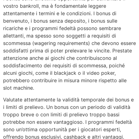
vostro bankroll, ma è fondamentale leggere
attentamente i termini e le condizioni. I bonus di
benvenuto, i bonus senza deposito, i bonus sulle
ricariche e i programmi fedeltà possono sembrare
allettanti, ma spesso sono soggetti a requisiti di
scommessa (wagering requirements) che devono essere
soddisfatti prima di poter prelevare le vincite. Prestate
attenzione anche ai giochi che contribuiscono al
soddisfacimento dei requisiti di scommessa, poiché
alcuni giochi, come il blackjack o il video poker,
potrebbero contribuire in misura minore rispetto alle
slot machine.
Valutate attentamente la validità temporale dei bonus e
i limiti di prelievo. Un bonus con un periodo di validità
troppo breve o con limiti di prelievo troppo bassi
potrebbe non essere vantaggioso. I programmi fedeltà
sono un’ottima opportunità per i giocatori esperti,
offrendo bonus esclusivi, cashback e altri vantaggi.