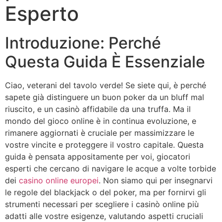
Esperto
Introduzione: Perché
Questa Guida È Essenziale
Ciao, veterani del tavolo verde! Se siete qui, è perché
sapete già distinguere un buon poker da un bluff mal
riuscito, e un casinò affidabile da una truffa. Ma il
mondo del gioco online è in continua evoluzione, e
rimanere aggiornati è cruciale per massimizzare le
vostre vincite e proteggere il vostro capitale. Questa
guida è pensata appositamente per voi, giocatori
esperti che cercano di navigare le acque a volte torbide
dei
casino online europei
. Non siamo qui per insegnarvi
le regole del blackjack o del poker, ma per fornirvi gli
strumenti necessari per scegliere i casinò online più
adatti alle vostre esigenze, valutando aspetti cruciali