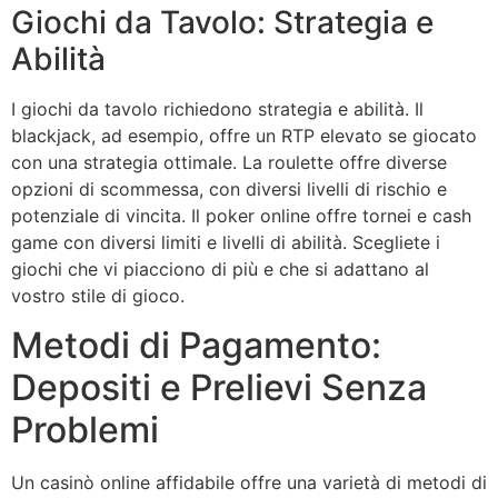
Giochi da Tavolo: Strategia e
Abilità
I giochi da tavolo richiedono strategia e abilità. Il
blackjack, ad esempio, offre un RTP elevato se giocato
con una strategia ottimale. La roulette offre diverse
opzioni di scommessa, con diversi livelli di rischio e
potenziale di vincita. Il poker online offre tornei e cash
game con diversi limiti e livelli di abilità. Scegliete i
giochi che vi piacciono di più e che si adattano al
vostro stile di gioco.
Metodi di Pagamento:
Depositi e Prelievi Senza
Problemi
Un casinò online affidabile offre una varietà di metodi di