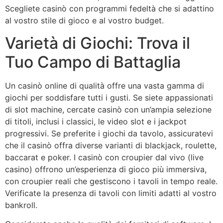
Scegliete casinò con programmi fedeltà che si adattino
al vostro stile di gioco e al vostro budget.
Varietà di Giochi: Trova il
Tuo Campo di Battaglia
Un casinò online di qualità offre una vasta gamma di
giochi per soddisfare tutti i gusti. Se siete appassionati
di slot machine, cercate casinò con un’ampia selezione
di titoli, inclusi i classici, le video slot e i jackpot
progressivi. Se preferite i giochi da tavolo, assicuratevi
che il casinò offra diverse varianti di blackjack, roulette,
baccarat e poker. I casinò con croupier dal vivo (live
casino) offrono un’esperienza di gioco più immersiva,
con croupier reali che gestiscono i tavoli in tempo reale.
Verificate la presenza di tavoli con limiti adatti al vostro
bankroll.