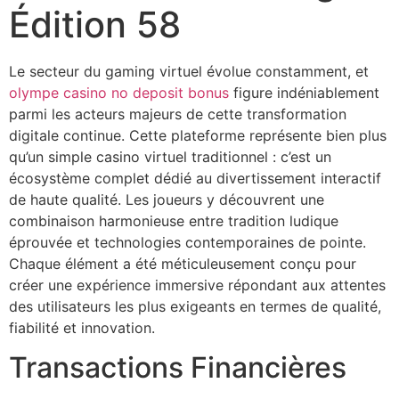
Édition 58
Le secteur du gaming virtuel évolue constamment, et
olympe casino no deposit bonus
figure indéniablement
parmi les acteurs majeurs de cette transformation
digitale continue. Cette plateforme représente bien plus
qu’un simple casino virtuel traditionnel : c’est un
écosystème complet dédié au divertissement interactif
de haute qualité. Les joueurs y découvrent une
combinaison harmonieuse entre tradition ludique
éprouvée et technologies contemporaines de pointe.
Chaque élément a été méticuleusement conçu pour
créer une expérience immersive répondant aux attentes
des utilisateurs les plus exigeants en termes de qualité,
fiabilité et innovation.
Transactions Financières