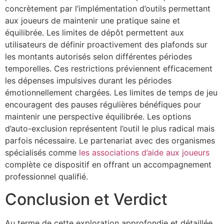
concrètement par l’implémentation d’outils permettant
aux joueurs de maintenir une pratique saine et
équilibrée. Les limites de dépôt permettent aux
utilisateurs de définir proactivement des plafonds sur
les montants autorisés selon différentes périodes
temporelles. Ces restrictions préviennent efficacement
les dépenses impulsives durant les périodes
émotionnellement chargées. Les limites de temps de jeu
encouragent des pauses régulières bénéfiques pour
maintenir une perspective équilibrée. Les options
d’auto-exclusion représentent l’outil le plus radical mais
parfois nécessaire. Le partenariat avec des organismes
spécialisés comme
les associations d’aide aux joueurs
complète ce dispositif en offrant un accompagnement
professionnel qualifié.
Conclusion et Verdict
Au terme de cette exploration approfondie et détaillée,