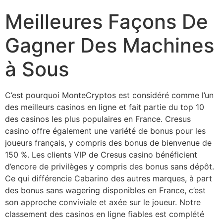
Meilleures Façons De
Gagner Des Machines
à Sous
C’est pourquoi MonteCryptos est considéré comme l’un
des meilleurs casinos en ligne et fait partie du top 10
des casinos les plus populaires en France. Cresus
casino offre également une variété de bonus pour les
joueurs français, y compris des bonus de bienvenue de
150 %. Les clients VIP de Cresus casino bénéficient
d’encore de privilèges y compris des bonus sans dépôt.
Ce qui différencie Cabarino des autres marques, à part
des bonus sans wagering disponibles en France, c’est
son approche conviviale et axée sur le joueur. Notre
classement des casinos en ligne fiables est complété