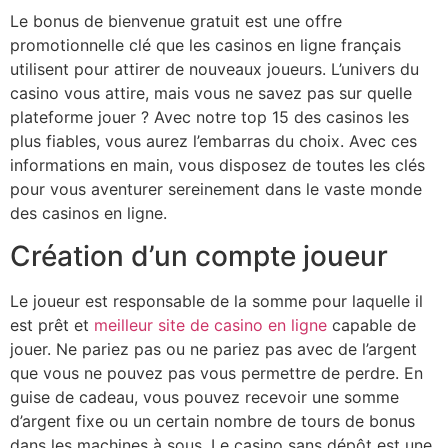
Le bonus de bienvenue gratuit est une offre
promotionnelle clé que les casinos en ligne français
utilisent pour attirer de nouveaux joueurs. L’univers du
casino vous attire, mais vous ne savez pas sur quelle
plateforme jouer ? Avec notre top 15 des casinos les
plus fiables, vous aurez l’embarras du choix. Avec ces
informations en main, vous disposez de toutes les clés
pour vous aventurer sereinement dans le vaste monde
des casinos en ligne.
Création d’un compte joueur
Le joueur est responsable de la somme pour laquelle il
est prêt et
meilleur site de casino en ligne
capable de
jouer. Ne pariez pas ou ne pariez pas avec de l’argent
que vous ne pouvez pas vous permettre de perdre. En
guise de cadeau, vous pouvez recevoir une somme
d’argent fixe ou un certain nombre de tours de bonus
dans les machines à sous. Le casino sans dépôt est une