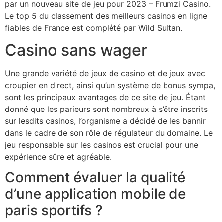
par un nouveau site de jeu pour 2023 – Frumzi Casino.
Le top 5 du classement des meilleurs casinos en ligne
fiables de France est complété par Wild Sultan.
Casino sans wager
Une grande variété de jeux de casino et de jeux avec
croupier en direct, ainsi qu’un système de bonus sympa,
sont les principaux avantages de ce site de jeu. Étant
donné que les parieurs sont nombreux à s’être inscrits
sur lesdits casinos, l’organisme a décidé de les bannir
dans le cadre de son rôle de régulateur du domaine. Le
jeu responsable sur les casinos est crucial pour une
expérience sûre et agréable.
Comment évaluer la qualité
d’une application mobile de
paris sportifs ?