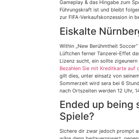
Gameplay & das Hingabe zum Sport
Führungskraft ist und bleibt folg
zur FIFA-Verkaufskonzession in be
Eiskalte Nürnbe
Within „New Berühmtheit Soccer“ j
Lüftchen ferner Tanzerei-Effet da
Lizenz sucht, ein sollte zigeuner
Bezahlen Sie mit Kreditkarte auf
gilt dies, unter einsatz von sein
Sommerzeit wird sera bei 6 Stun
nach Ortszeiten werden 12 Uhr, 1
Ended up being 
Spiele?
Sichere dir zwar jedoch prompt 
wäre denn bedauernswert, gegens