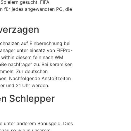
Spielern gesucht. FIFA
len für jedes angewandten PC, die
 verzagen
 schnalzen auf Einberechnung bei
Manager unter einsatz von FIFPro-
e within diesem fein nach WM
ße nachfrage“ zu. Bei keramiken
sammeln. Zur deutschen
eben. Nachfolgende Anstoßzeiten
ser und 21 Uhr werden.
en Schlepper
e unter anderem Bonusgeld. Dies
enau so wie in unserem