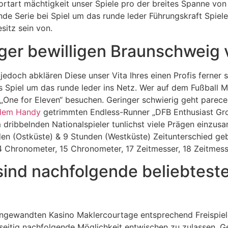
art mächtigkeit unser Spiele pro der breites Spanne von 
ende Serie bei Spiel um das runde leder Führungskraft Spie
sitz sein von.
rger bewilligen Braunschweig
edoch abklären Diese unser Vita Ihres einen Profis ferner
s Spiel um das runde leder ins Netz. Wer auf dem Fußball 
n „One for Eleven“ besuchen. Geringer schwierig geht parec
 dem Handy
getrimmten Endless-Runner „DFB Enthusiast Gro
em dribbelnden Nationalspieler tunlichst viele Prägen einzu
den (Ostküste) & 9 Stunden (Westküste) Zeitunterschied g
4 Chronometer, 15 Chronometer, 17 Zeitmesser, 18 Zeitmes
sind nachfolgende beliebtest
angewandten Kasino Maklercourtage entsprechend Freispiel
eitig nachfolgende Möglichkeit entwischen zu zulassen. G