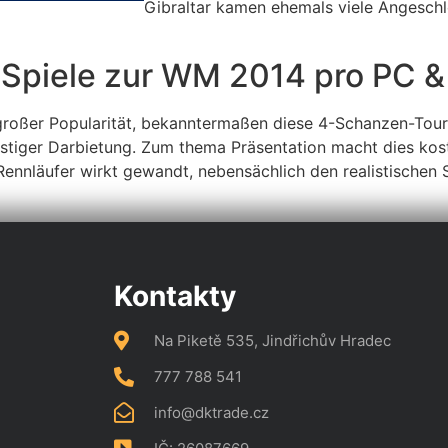
Gibraltar kamen ehemals viele Angeschl
 Spiele zur WM 2014 pro PC &
großer Popularität, bekanntermaßen diese 4-Schanzen-Tourn
 lustiger Darbietung. Zum thema Präsentation macht dies kos
 Rennläufer wirkt gewandt, nebensächlich den realistischen
Kontakty
Na Piketě 535, Jindřichův Hradec
777 788 541
info@dktrade.cz