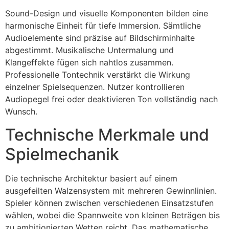
Sound-Design und visuelle Komponenten bilden eine
harmonische Einheit für tiefe Immersion. Sämtliche
Audioelemente sind präzise auf Bildschirminhalte
abgestimmt. Musikalische Untermalung und
Klangeffekte fügen sich nahtlos zusammen.
Professionelle Tontechnik verstärkt die Wirkung
einzelner Spielsequenzen. Nutzer kontrollieren
Audiopegel frei oder deaktivieren Ton vollständig nach
Wunsch.
Technische Merkmale und
Spielmechanik
Die technische Architektur basiert auf einem
ausgefeilten Walzensystem mit mehreren Gewinnlinien.
Spieler können zwischen verschiedenen Einsatzstufen
wählen, wobei die Spannweite von kleinen Beträgen bis
zu ambitionierten Wetten reicht. Das mathematische