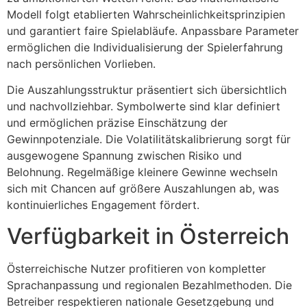
Modell folgt etablierten Wahrscheinlichkeitsprinzipien
und garantiert faire Spielabläufe. Anpassbare Parameter
ermöglichen die Individualisierung der Spielerfahrung
nach persönlichen Vorlieben.
Die Auszahlungsstruktur präsentiert sich übersichtlich
und nachvollziehbar. Symbolwerte sind klar definiert
und ermöglichen präzise Einschätzung der
Gewinnpotenziale. Die Volatilitätskalibrierung sorgt für
ausgewogene Spannung zwischen Risiko und
Belohnung. Regelmäßige kleinere Gewinne wechseln
sich mit Chancen auf größere Auszahlungen ab, was
kontinuierliches Engagement fördert.
Verfügbarkeit in Österreich
Österreichische Nutzer profitieren von kompletter
Sprachanpassung und regionalen Bezahlmethoden. Die
Betreiber respektieren nationale Gesetzgebung und