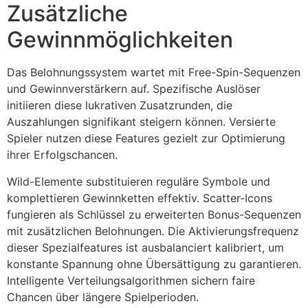
Zusätzliche
Gewinnmöglichkeiten
Das Belohnungssystem wartet mit Free-Spin-Sequenzen
und Gewinnverstärkern auf. Spezifische Auslöser
initiieren diese lukrativen Zusatzrunden, die
Auszahlungen signifikant steigern können. Versierte
Spieler nutzen diese Features gezielt zur Optimierung
ihrer Erfolgschancen.
Wild-Elemente substituieren reguläre Symbole und
komplettieren Gewinnketten effektiv. Scatter-Icons
fungieren als Schlüssel zu erweiterten Bonus-Sequenzen
mit zusätzlichen Belohnungen. Die Aktivierungsfrequenz
dieser Spezialfeatures ist ausbalanciert kalibriert, um
konstante Spannung ohne Übersättigung zu garantieren.
Intelligente Verteilungsalgorithmen sichern faire
Chancen über längere Spielperioden.