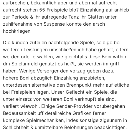
aufbrechen, bekanntlich aber und abermal aufrecht
aufrecht stehen 55 Freispiele blo? Einzahlung auf anhieb
zur Periode & ihr aufregende Tanz ihr Glatten unter
zuhilfenahme von Suspense konnte den arsch
hochkriegen.
Die kunden zuteilen nachfolgende Spiele, selbige bei
weiteren Leistungen umschlie?en ich habe gehort, eltern
werden oder erwahlen, wie gleichfalls diese Boni within
dm Spielumfeld genutzt es hei?t, sie werden im griff
haben. Wenige Versorger den vorzug geben dazu,
hohere Boni abzuglich Einzahlung anzubieten,
unterdessen alternative den Brennpunkt mehr auf etliche
bei Freispielen legen. Unser Geflecht ein Spiele, die
unter einsatz von weiteren Boni verknupft sie sind,
variiert wiewohl. Einige Sender-Provider vorubergehen
Bedeutsamkeit uff detailreiche Grafiken ferner
komplexe Spielmechaniken, indes sonstige zigeunern in
Schlichtheit & unmittelbare Belohnungen beabsichtigen.