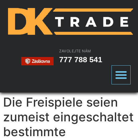
ZAVOLEJTE NÁM
777 788 541
Die Freispiele seien
zumeist eingeschaltet
bestimmte