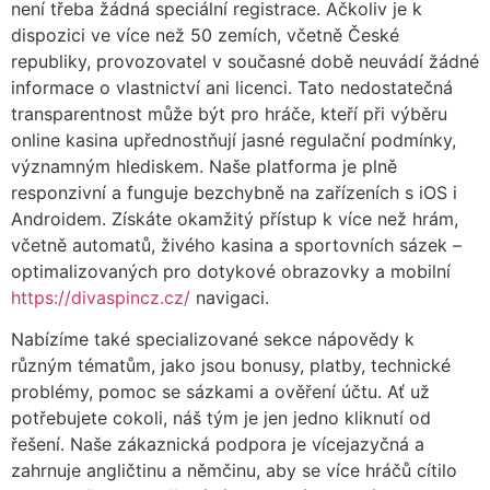
není třeba žádná speciální registrace. Ačkoliv je k
dispozici ve více než 50 zemích, včetně České
republiky, provozovatel v současné době neuvádí žádné
informace o vlastnictví ani licenci. Tato nedostatečná
transparentnost může být pro hráče, kteří při výběru
online kasina upřednostňují jasné regulační podmínky,
významným hlediskem. Naše platforma je plně
responzivní a funguje bezchybně na zařízeních s iOS i
Androidem. Získáte okamžitý přístup k více než hrám,
včetně automatů, živého kasina a sportovních sázek –
optimalizovaných pro dotykové obrazovky a mobilní
https://divaspincz.cz/
navigaci.
Nabízíme také specializované sekce nápovědy k
různým tématům, jako jsou bonusy, platby, technické
problémy, pomoc se sázkami a ověření účtu. Ať už
potřebujete cokoli, náš tým je jen jedno kliknutí od
řešení. Naše zákaznická podpora je vícejazyčná a
zahrnuje angličtinu a němčinu, aby se více hráčů cítilo