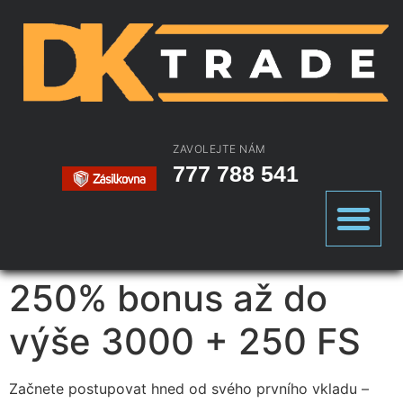
ZAVOLEJTE NÁM
777 788 541
250% bonus až do
výše 3000 + 250 FS
Začnete postupovat hned od svého prvního vkladu –