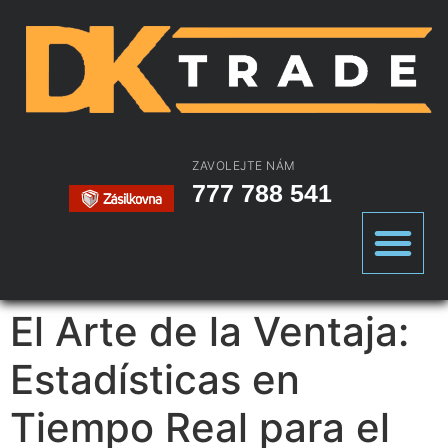
ZAVOLEJTE NÁM
777 788 541
El Arte de la Ventaja:
Estadísticas en
Tiempo Real para el