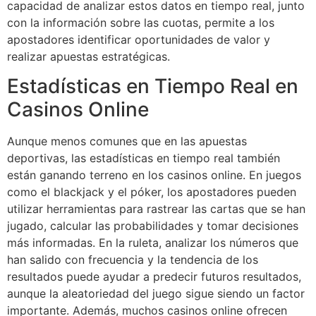
capacidad de analizar estos datos en tiempo real, junto
con la información sobre las cuotas, permite a los
apostadores identificar oportunidades de valor y
realizar apuestas estratégicas.
Estadísticas en Tiempo Real en
Casinos Online
Aunque menos comunes que en las apuestas
deportivas, las estadísticas en tiempo real también
están ganando terreno en los casinos online. En juegos
como el blackjack y el póker, los apostadores pueden
utilizar herramientas para rastrear las cartas que se han
jugado, calcular las probabilidades y tomar decisiones
más informadas. En la ruleta, analizar los números que
han salido con frecuencia y la tendencia de los
resultados puede ayudar a predecir futuros resultados,
aunque la aleatoriedad del juego sigue siendo un factor
importante. Además, muchos casinos online ofrecen