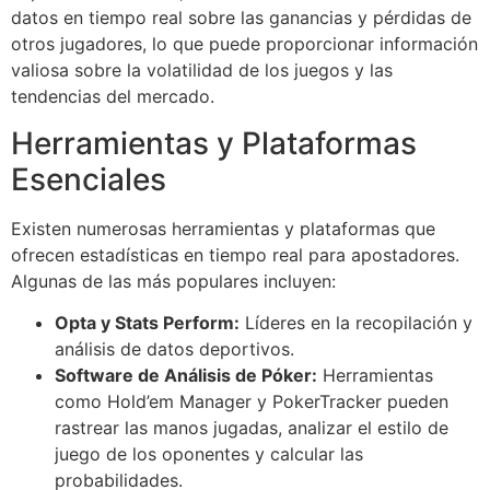
datos en tiempo real sobre las ganancias y pérdidas de
otros jugadores, lo que puede proporcionar información
valiosa sobre la volatilidad de los juegos y las
tendencias del mercado.
Herramientas y Plataformas
Esenciales
Existen numerosas herramientas y plataformas que
ofrecen estadísticas en tiempo real para apostadores.
Algunas de las más populares incluyen:
Opta y Stats Perform:
Líderes en la recopilación y
análisis de datos deportivos.
Software de Análisis de Póker:
Herramientas
como Hold’em Manager y PokerTracker pueden
rastrear las manos jugadas, analizar el estilo de
juego de los oponentes y calcular las
probabilidades.