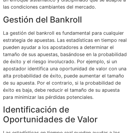
las condiciones cambiantes del mercado.
Gestión del Bankroll
La gestión del bankroll es fundamental para cualquier
estrategia de apuestas. Las estadísticas en tiempo real
pueden ayudar a los apostadores a determinar el
tamaño de sus apuestas, basándose en la probabilidad
de éxito y el riesgo involucrado. Por ejemplo, si un
apostador identifica una oportunidad de valor con una
alta probabilidad de éxito, puede aumentar el tamaño
de su apuesta. Por el contrario, si la probabilidad de
éxito es baja, debe reducir el tamaño de su apuesta
para minimizar las pérdidas potenciales.
Identificación de
Oportunidades de Valor
Las estadísticas en tiempo real pueden ayudar a los