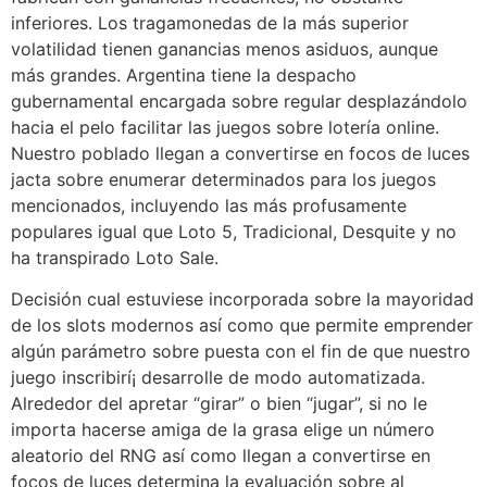
inferiores. Los tragamonedas de la más superior
volatilidad tienen ganancias menos asiduos, aunque
más grandes. Argentina tiene la despacho
gubernamental encargada sobre regular desplazándolo
hacia el pelo facilitar las juegos sobre lotería online.
Nuestro poblado llegan a convertirse en focos de luces
jacta sobre enumerar determinados para los juegos
mencionados, incluyendo las más profusamente
populares igual que Loto 5, Tradicional, Desquite y no
ha transpirado Loto Sale.
Decisión cual estuviese incorporada sobre la mayoridad
de los slots modernos así­ como que permite emprender
algún parámetro sobre puesta con el fin de que nuestro
juego inscribirí¡ desarrolle de modo automatizada.
Alrededor del apretar “girar” o bien “jugar”, si no le
importa hacerse amiga de la grasa elige un número
aleatorio del RNG así­ como llegan a convertirse en
focos de luces determina la evaluación sobre al