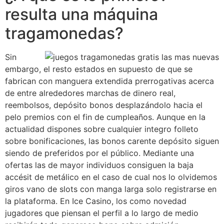
resulta una máquina
tragamonedas?
Sin
embargo, el resto estados en supuesto de que se
fabrican con manguera extendida prerrogativas acerca
de entre alrededores marchas de dinero real,
reembolsos, depósito bonos desplazándolo hacia el
pelo premios con el fin de cumpleaños. Aunque en la
actualidad dispones sobre cualquier integro folleto
sobre bonificaciones, las bonos carente depósito siguen
siendo de preferidos por el público. Mediante una
ofertas las de mayor individuos consiguen la baja
accésit de metálico en el caso de cual nos lo olvidemos
giros vano de slots con manga larga solo registrarse en
la plataforma. En Ice Casino, los como novedad
jugadores que piensan el perfil a lo largo de medio