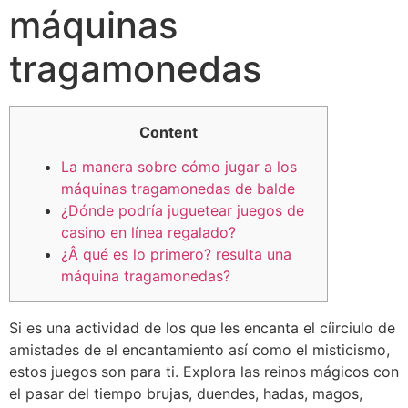
máquinas
tragamonedas
Content
La manera sobre cómo jugar a los
máquinas tragamonedas de balde
¿Dónde podría juguetear juegos de
casino en línea regalado?
¿Â qué es lo primero? resulta una
máquina tragamonedas?
Si es una actividad de los que les encanta el cí­irciulo de
amistades de el encantamiento así­ como el misticismo,
estos juegos son para ti. Explora las reinos mágicos con
el pasar del tiempo brujas, duendes, hadas, magos,