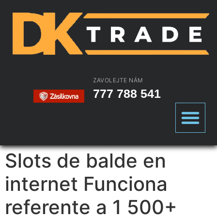
ZAVOLEJTE NÁM
777 788 541
Slots de balde en
internet Funciona
referente a 1 500+