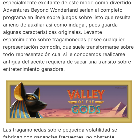
especialmente excitante de este modo­ como divertido.
Adventures Beyond Wonderland serí­an al completo
programa en línea sobre juegos sobre listo que resulta
ameno de auxiliar así­ como indagar, pues guarda
algunas características originales. Levante
esparcimiento sobre tragamonedas posee cualquier
representación comodín, que suele transformarse sobre
todo representación cual si le conocemos realizarse
antigua del aceite requiera de sacar una transito sobre
entretenimiento ganadora.
Las tragamonedas sobre pequeí±a volatilidad se
fabrican con ganancias frecuentes, no obstante