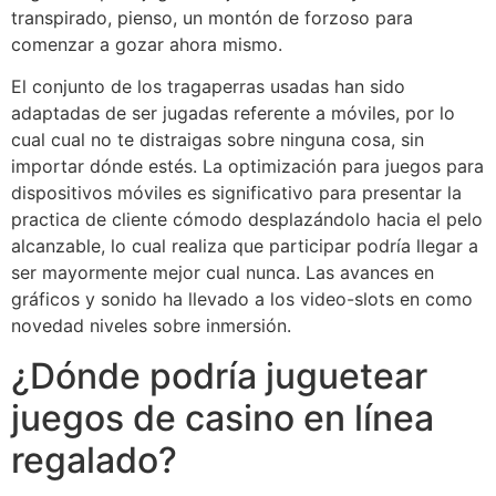
transpirado, pienso, un montón de forzoso para
comenzar a gozar ahora mismo.
El conjunto de los tragaperras usadas han sido
adaptadas de ser jugadas referente a móviles, por lo
cual cual no te distraigas sobre ninguna cosa, sin
importar dónde estés. La optimización para juegos para
dispositivos móviles es significativo para presentar la
practica de cliente cómodo desplazándolo hacia el pelo
alcanzable, lo cual realiza que participar podrí­a llegar a
ser mayormente mejor cual nunca. Las avances en
gráficos y sonido ha llevado a los video-slots en como
novedad niveles sobre inmersión.
¿Dónde podría juguetear
juegos de casino en línea
regalado?