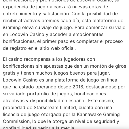
experiencia de juego alcanzará nuevas cotas de
entretenimiento y satisfacción. Con la posibilidad de
recibir atractivos premios cada día, esta plataforma de
iGaming eleva su viaje de juego. Para comenzar su viaje
en Locowin Casino y acceder a emocionantes
bonificaciones, el primer paso es completar el proceso
de registro en el sitio web oficial.
El casino recompensa a los jugadores con
bonificaciones sin apuestas que dan un montón de giros
gratis y tienen muchos juegos buenos para jugar.
Locowin Casino es una plataforma de juego en línea
que ha estado operando desde 2018, destacándose por
su variado portafolio de juegos, bonificaciones
atractivas y disponibilidad en español. Este casino,
propiedad de Starscream Limited, cuenta con una
licencia de juego otorgada por la Kahnawake Gaming
Commission, lo que le otorga un nivel de seguridad y
confiabilidad superior a la media.