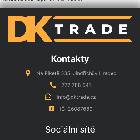
Kontakty
Na Piketě 535, Jindřichův Hradec
777 788 541
info@dktrade.cz
IČ: 26087669
Sociální sítě