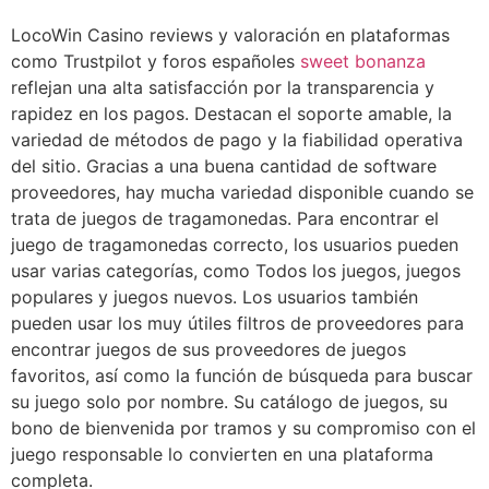
LocoWin Casino reviews y valoración en plataformas
como Trustpilot y foros españoles
sweet bonanza
reflejan una alta satisfacción por la transparencia y
rapidez en los pagos. Destacan el soporte amable, la
variedad de métodos de pago y la fiabilidad operativa
del sitio. Gracias a una buena cantidad de software
proveedores, hay mucha variedad disponible cuando se
trata de juegos de tragamonedas. Para encontrar el
juego de tragamonedas correcto, los usuarios pueden
usar varias categorías, como Todos los juegos, juegos
populares y juegos nuevos. Los usuarios también
pueden usar los muy útiles filtros de proveedores para
encontrar juegos de sus proveedores de juegos
favoritos, así como la función de búsqueda para buscar
su juego solo por nombre. Su catálogo de juegos, su
bono de bienvenida por tramos y su compromiso con el
juego responsable lo convierten en una plataforma
completa.