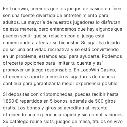
En Locowin, creemos que los juegos de casino en línea
son una fuente divertida de entretenimiento para
adultos. La mayoría de nuestros jugadores lo disfrutan
de esta manera, pero entendemos que hay algunos que
pueden sentir que su relación con el juego está
comenzando a afectar su bienestar. Si jugar ha dejado
de ser una actividad recreativa y se está convirtiendo
en un problema, estamos aquí para ayudarte. Podemos
ofrecerte opciones para limitar tu cuenta y así
promover un juego responsable. En LocoWin Casino,
ofrecemos soporte a nuestros jugadores de manera
continua para garantizar la mejor experiencia posible.
Si depositas con criptomonedas, puedes recibir hasta
1.850 € repartidos en 5 bonos, además de 500 giros
gratis. Los bonos y giros se acreditan al instante,
ofreciendo una experiencia rápida y sin complicaciones.
Su catálogo reúne slots, juegos de mesa, títulos en vivo