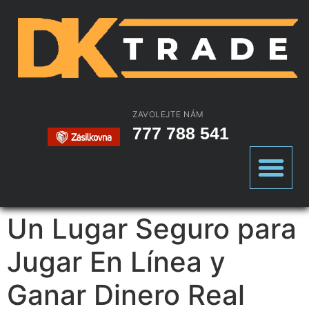
ZAVOLEJTE NÁM
777 788 541
Un Lugar Seguro para
Jugar En Línea y
Ganar Dinero Real