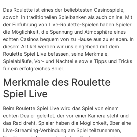
Das Roulette ist eines der beliebtesten Casinospiele,
sowohl in traditionellen Spielbanken als auch online. Mit
der Einführung von Live-Roulette-Spielen haben Spieler
die Möglichkeit, die Spannung und Atmosphäre eines
echten Casinos bequem von zu Hause aus zu erleben. In
diesem Artikel werden wir uns eingehend mit dem
Roulette Spiel Live befassen,
seine Merkmale,
Spielabläufe, Vor- und Nachteile sowie Tipps und Tricks
für ein erfolgreiches Spiel.
Merkmale des Roulette
Spiel Live
Beim Roulette Spiel Live wird das Spiel von einem
echten Dealer geleitet, der vor einer Kamera steht und
das Rad dreht. Spieler haben die Möglichkeit, über eine
Live-Streaming-Verbindung am Spiel teilzunehmen,