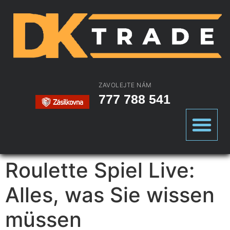
ZAVOLEJTE NÁM
777 788 541
Roulette Spiel Live:
Alles, was Sie wissen
müssen