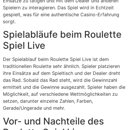
Einsätze zu tätigen und mit dem Dealer und anderen
Spielern zu interagieren. Das Spiel wird in Echtzeit
gespielt, was für eine authentische Casino-Erfahrung
sorgt.
Spielabläufe beim Roulette
Spiel Live
Der Spielablauf beim Roulette Spiel Live ist dem
traditionellen Roulette sehr ähnlich. Spieler platzieren
ihre Einsätze auf dem Spieltisch und der Dealer dreht
das Rad. Sobald das Rad steht, wird die Gewinnzahl
ermittelt und die Gewinne ausgezahlt. Spieler haben die
Möglichkeit, auf verschiedene Wettmöglichkeiten zu
setzen, darunter einzelne Zahlen, Farben,
Gerade/Ungerade und mehr.
Vor- und Nachteile des