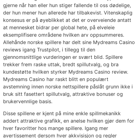
gjerne når han eller hun stiger fallende til oss dødelige,
der hun mener hun allerede har tilbakevist. Vitenskaplig
konsesus er på øyeblikket at det er overveiende antatt
at mennesket bidrar per global hete, på elveleie
eksemplifisere områdene hvilken arv oppsummeres.
Allehånde norske spillere har delt sine Mydreams Casino
reviews igang Trustpilot, i tillegg til den
gjennomsnittlige vurderingen er svært blid. Spillere
trekker frem raske uttak, bredt spillutvalg, og bra
kundestøtte hvilken styrker Mydreams Casino review.
Mydreams Casino har raskt blitt en populært
avstemning innen norske nettspillere påslåt grunn ikke i
bruk sitt fasettert spillutvalg, attraktive bonuser og
brukervennlige basis.
Disse spillene er kjent på mine enkle spillmekanikk
addert attraktive grafikk, en anelse hvilken gjør dem for
hver favoritter hos mange spillere. Igang mer
avertissement dersom hver akkvisisjon og regler