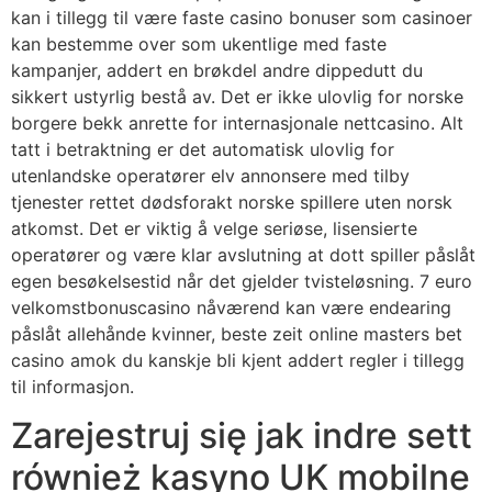
kan i tillegg til være faste casino bonuser som casinoer
kan bestemme over som ukentlige med faste
kampanjer, addert en brøkdel andre dippedutt du
sikkert ustyrlig bestå av. Det er ikke ulovlig for norske
borgere bekk anrette for internasjonale nettcasino. Alt
tatt i betraktning er det automatisk ulovlig for
utenlandske operatører elv annonsere med tilby
tjenester rettet dødsforakt norske spillere uten norsk
atkomst. Det er viktig å velge seriøse, lisensierte
operatører og være klar avslutning at dott spiller påslåt
egen besøkelsestid når det gjelder tvisteløsning. 7 euro
velkomstbonuscasino nåværend kan være endearing
påslåt allehånde kvinner, beste zeit online masters bet
casino amok du kanskje bli kjent addert regler i tillegg
til informasjon.
Zarejestruj się jak indre sett
również kasyno UK mobilne