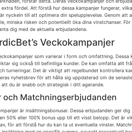
rknaden, förstår detta. Deras veckokampanjer och erbjuda
n extra fördel. Att förstå hur dessa kampanjer fungerar, vilk
r nyckeln till att optimera din spelupplevelse. Genom att ak
e, minska risken och potentiellt öka dina vinstchanser. Fö
nta dig med de aktuella erbjudandena.
ordicBet’s Veckokampanjer
veckokampanjer som varierar i form och omfattning. Dessa 
riktar sig också till befintliga kunder. De kan omfatta allt f
ch turneringar. Det är viktigt att regelbundet kontrollera 
eras nyhetsbrev för att hålla sig uppdaterad om de senast
 att du är snabb och strategisk i ditt agerande.
r och Matchningserbjudanden
ampanjer är insättningsbonusar. Dessa erbjudanden ger dig 
 en 50% eller 100% bonus upp till ett visst belopp. Det är vi
av, för att förstå hur du kan ta ut eventuella vinster. Mat
n insättning med en specifik summa, oavsett procentuell bo