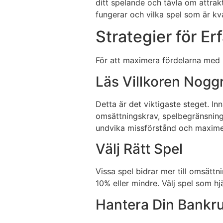
ditt spelande och tävla om attrakt
fungerar och vilka spel som är kva
Strategier för Er
För att maximera fördelarna med N
Läs Villkoren Nogg
Detta är det viktigaste steget. I
omsättningskrav, spelbegränsningar
undvika missförstånd och maximer
Välj Rätt Spel
Vissa spel bidrar mer till omsätt
10% eller mindre. Välj spel som hj
Hantera Din Bankru