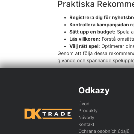
Praktiska Rekomm
Registrera dig för nyhetsbr
Kontrollera kampanjsidan r
Sätt upp en budget:
Spela an
Läs villkoren:
Förstå omsättn
Välj rätt spel:
Optimerar dina
Genom att följa dessa rekommend
givande och spännande spelupple
Odkazy
Úvod
Produkty
Návody
Kontakt
Ochrana osobních údajů