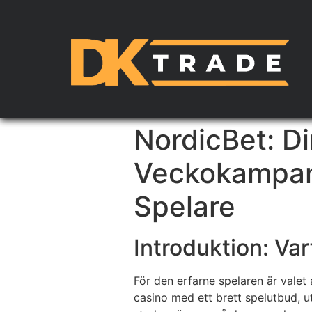
NordicBet: Di
Veckokampanj
Spelare
Introduktion: Var
För den erfarne spelaren är valet 
casino med ett brett spelutbud, u