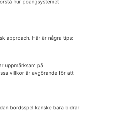
t förstå hur poängsystemet
sk approach. Här är några tips:
. Var uppmärksam på
ssa villkor är avgörande för att
medan bordsspel kanske bara bidrar