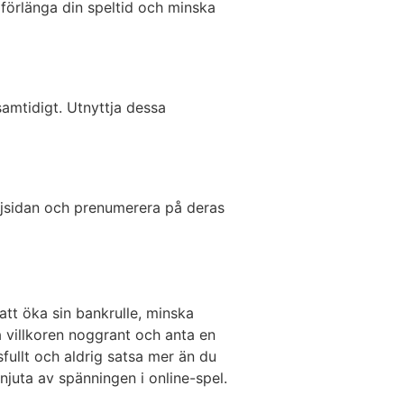
 förlänga din speltid och minska
amtidigt. Utnyttja dessa
njsidan och prenumerera på deras
tt öka sin bankrulle, minska
a villkoren noggrant och anta en
fullt och aldrig satsa mer än du
njuta av spänningen i online-spel.