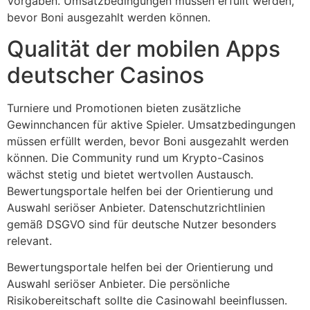
Vorgaben. Umsatzbedingungen müssen erfüllt werden,
bevor Boni ausgezahlt werden können.
Qualität der mobilen Apps
deutscher Casinos
Turniere und Promotionen bieten zusätzliche
Gewinnchancen für aktive Spieler. Umsatzbedingungen
müssen erfüllt werden, bevor Boni ausgezahlt werden
können. Die Community rund um Krypto-Casinos
wächst stetig und bietet wertvollen Austausch.
Bewertungsportale helfen bei der Orientierung und
Auswahl seriöser Anbieter. Datenschutzrichtlinien
gemäß DSGVO sind für deutsche Nutzer besonders
relevant.
Bewertungsportale helfen bei der Orientierung und
Auswahl seriöser Anbieter. Die persönliche
Risikobereitschaft sollte die Casinowahl beeinflussen.