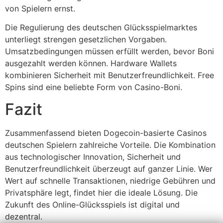
von Spielern ernst.
Die Regulierung des deutschen Glücksspielmarktes
unterliegt strengen gesetzlichen Vorgaben.
Umsatzbedingungen müssen erfüllt werden, bevor Boni
ausgezahlt werden können. Hardware Wallets
kombinieren Sicherheit mit Benutzerfreundlichkeit. Free
Spins sind eine beliebte Form von Casino-Boni.
Fazit
Zusammenfassend bieten Dogecoin-basierte Casinos
deutschen Spielern zahlreiche Vorteile. Die Kombination
aus technologischer Innovation, Sicherheit und
Benutzerfreundlichkeit überzeugt auf ganzer Linie. Wer
Wert auf schnelle Transaktionen, niedrige Gebühren und
Privatsphäre legt, findet hier die ideale Lösung. Die
Zukunft des Online-Glücksspiels ist digital und
dezentral.