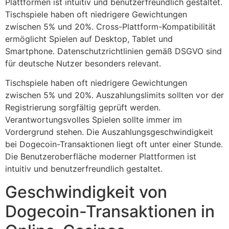
Plattformen ist intuitiv und benutzerfreundlich gestaltet.
Tischspiele haben oft niedrigere Gewichtungen
zwischen 5% und 20%. Cross-Plattform-Kompatibilität
ermöglicht Spielen auf Desktop, Tablet und
Smartphone. Datenschutzrichtlinien gemäß DSGVO sind
für deutsche Nutzer besonders relevant.
Tischspiele haben oft niedrigere Gewichtungen
zwischen 5% und 20%. Auszahlungslimits sollten vor der
Registrierung sorgfältig geprüft werden.
Verantwortungsvolles Spielen sollte immer im
Vordergrund stehen. Die Auszahlungsgeschwindigkeit
bei Dogecoin-Transaktionen liegt oft unter einer Stunde.
Die Benutzeroberfläche moderner Plattformen ist
intuitiv und benutzerfreundlich gestaltet.
Geschwindigkeit von
Dogecoin-Transaktionen in