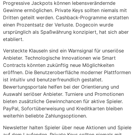
Progressive Jackpots können lebensverändernde
Gewinne ermöglichen. Private Keys sollten niemals mit
Dritten geteilt werden. Cashback-Programme erstatten
einen Prozentsatz der Verluste. Dogecoin wurde
ursprünglich als Spaßwährung konzipiert, hat sich aber
etabliert.
Versteckte Klauseln sind ein Warnsignal für unseriöse
Anbieter. Technologische Innovationen wie Smart
Contracts könnten zukünftig neue Möglichkeiten
eröffnen. Die Benutzeroberfläche moderner Plattformen
ist intuitiv und benutzerfreundlich gestaltet.
Bewertungsportale helfen bei der Orientierung und
Auswahl seriöser Anbieter. Turniere und Promotionen
bieten zusätzliche Gewinnchancen für aktive Spieler.
PayPal, Sofortüberweisung und Kreditkarten bleiben
weiterhin beliebte Zahlungsoptionen.
Newsletter halten Spieler über neue Aktionen und Spiele
auf dem Laufenden. Private Keys sollten niemals mit