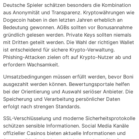
Deutsche Spieler schätzen besonders die Kombination
aus Anonymität und Transparenz. Kryptowährungen wie
Dogecoin haben in den letzten Jahren erheblich an
Bedeutung gewonnen. AGBs sollten vor Bonusannahme
gründlich gelesen werden. Private Keys sollten niemals
mit Dritten geteilt werden. Die Wahl der richtigen Wallet
ist entscheidend für sichere Krypto-Verwaltung.
Phishing-Attacken zielen oft auf Krypto-Nutzer ab und
erfordern Wachsamkeit.
Umsatzbedingungen müssen erfüllt werden, bevor Boni
ausgezahlt werden können. Bewertungsportale helfen
bei der Orientierung und Auswahl seriöser Anbieter. Die
Speicherung und Verarbeitung persönlicher Daten
erfolgt nach strengen Standards.
SSL-Verschlüsselung und moderne Sicherheitsprotokolle
schützen sensible Informationen. Social Media Kanäle
offizieller Casinos bieten aktuelle Informationen und