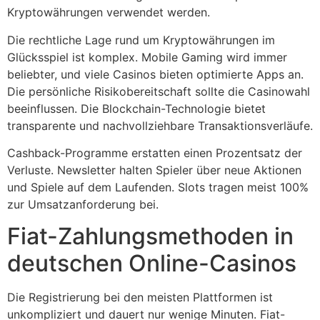
Kryptowährungen verwendet werden.
Die rechtliche Lage rund um Kryptowährungen im
Glücksspiel ist komplex. Mobile Gaming wird immer
beliebter, und viele Casinos bieten optimierte Apps an.
Die persönliche Risikobereitschaft sollte die Casinowahl
beeinflussen. Die Blockchain-Technologie bietet
transparente und nachvollziehbare Transaktionsverläufe.
Cashback-Programme erstatten einen Prozentsatz der
Verluste. Newsletter halten Spieler über neue Aktionen
und Spiele auf dem Laufenden. Slots tragen meist 100%
zur Umsatzanforderung bei.
Fiat-Zahlungsmethoden in
deutschen Online-Casinos
Die Registrierung bei den meisten Plattformen ist
unkompliziert und dauert nur wenige Minuten. Fiat-