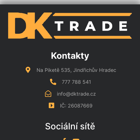
Kontakty
Na Piketě 535, Jindřichův Hradec
777 788 541
info@dktrade.cz
IČ: 26087669
Sociální sítě