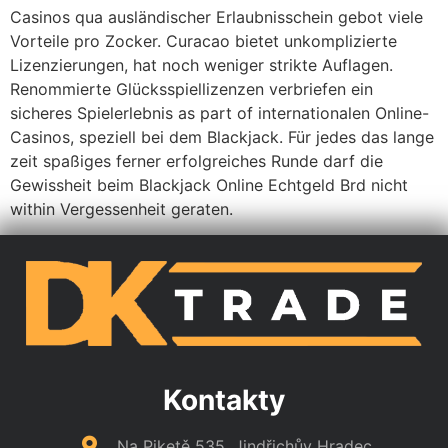
Casinos qua ausländischer Erlaubnisschein gebot viele
Vorteile pro Zocker. Curacao bietet unkomplizierte
Lizenzierungen, hat noch weniger strikte Auflagen.
Renommierte Glücksspiellizenzen verbriefen ein
sicheres Spielerlebnis as part of internationalen Online-
Casinos, speziell bei dem Blackjack. Für jedes das lange
zeit spaßiges ferner erfolgreiches Runde darf die
Gewissheit beim Blackjack Online Echtgeld Brd nicht
within Vergessenheit geraten.
Kontakty
Na Piketě 535, Jindřichův Hradec