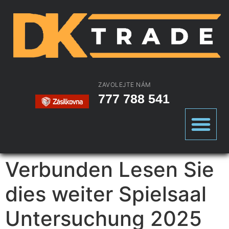
ZAVOLEJTE NÁM
777 788 541
Verbunden Lesen Sie
dies weiter Spielsaal
Untersuchung 2025