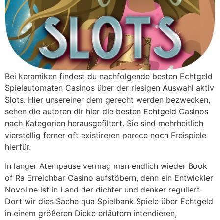
Bei keramiken findest du nachfolgende besten Echtgeld
Spielautomaten Casinos über der riesigen Auswahl aktiv
Slots. Hier unsereiner dem gerecht werden bezwecken,
sehen die autoren dir hier die besten Echtgeld Casinos
nach Kategorien herausgefiltert. Sie sind mehrheitlich
vierstellig ferner oft existireren parece noch Freispiele
hierfür.
In langer Atempause vermag man endlich wieder Book
of Ra Erreichbar Casino aufstöbern, denn ein Entwickler
Novoline ist in Land der dichter und denker reguliert.
Dort wir dies Sache qua Spielbank Spiele über Echtgeld
in einem größeren Dicke erläutern intendieren,