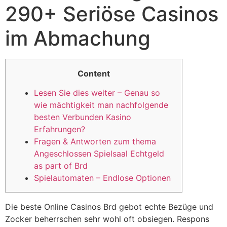
290+ Seriöse Casinos
im Abmachung
Content
Lesen Sie dies weiter – Genau so
wie mächtigkeit man nachfolgende
besten Verbunden Kasino
Erfahrungen?
Fragen & Antworten zum thema
Angeschlossen Spielsaal Echtgeld
as part of Brd
Spielautomaten – Endlose Optionen
Die beste Online Casinos Brd gebot echte Bezüge und
Zocker beherrschen sehr wohl oft obsiegen. Respons