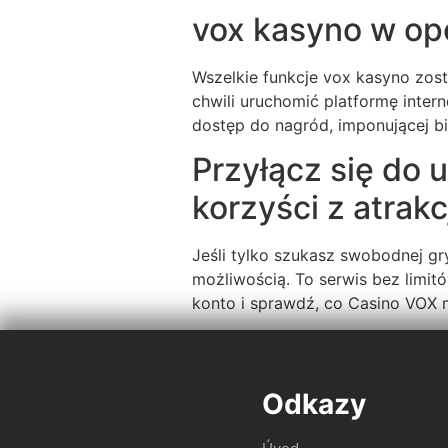
vox kasyno w opc
Wszelkie funkcje vox kasyno zos
chwili uruchomić platformę intern
dostęp do nagród, imponującej bi
Przyłącz się do
korzyści z atrakc
Jeśli tylko szukasz swobodnej gr
możliwością. To serwis bez limit
konto i sprawdź, co Casino VOX 
Odkazy