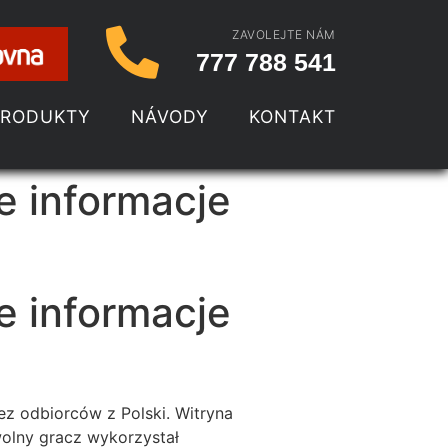
ZAVOLEJTE NÁM
777 788 541
PRODUKTY
NÁVODY
KONTAKT
e informacje
e informacje
ez odbiorców z Polski. Witryna
wolny gracz wykorzystał