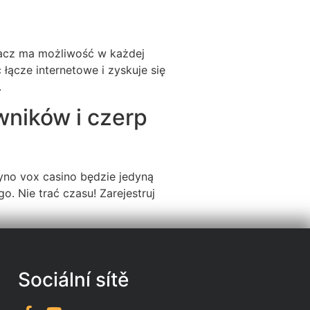
racz ma możliwość w każdej
łącze internetowe i zyskuje się
.
wników i czerp
syno vox casino będzie jedyną
. Nie trać czasu! Zarejestruj
Sociální sítě