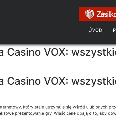
ÚVOD
 Casino VOX: wszystki
 Casino VOX: wszystki
nternetowy, który stale utrzymuje się wśród ulubionych prz
eksowe prezentowanie gry. Właściciele dbają o to, aby do