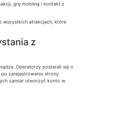
cji, grę mobilną i kontakt z
o wszystkich atrakcjach, które
stania z
iądze. Operatorzy postarali się o
po zarejestrowaniu strony.
cych zamiar utworzyć konto w