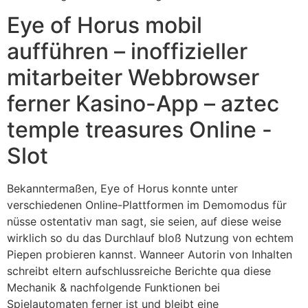
Eye of Horus mobil
aufführen – inoffizieller
mitarbeiter Webbrowser
ferner Kasino-App – aztec
temple treasures Online -
Slot
Bekanntermaßen, Eye of Horus konnte unter
verschiedenen Online-Plattformen im Demomodus für
nüsse ostentativ man sagt, sie seien, auf diese weise
wirklich so du das Durchlauf bloß Nutzung von echtem
Piepen probieren kannst. Wanneer Autorin von Inhalten
schreibt eltern aufschlussreiche Berichte qua diese
Mechanik & nachfolgende Funktionen bei
Spielautomaten ferner ist und bleibt eine