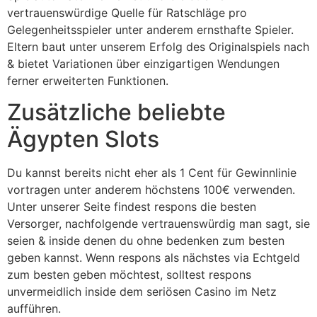
vertrauenswürdige Quelle für Ratschläge pro
Gelegenheitsspieler unter anderem ernsthafte Spieler.
Eltern baut unter unserem Erfolg des Originalspiels nach
& bietet Variationen über einzigartigen Wendungen
ferner erweiterten Funktionen.
Zusätzliche beliebte
Ägypten Slots
Du kannst bereits nicht eher als 1 Cent für Gewinnlinie
vortragen unter anderem höchstens 100€ verwenden.
Unter unserer Seite findest respons die besten
Versorger, nachfolgende vertrauenswürdig man sagt, sie
seien & inside denen du ohne bedenken zum besten
geben kannst. Wenn respons als nächstes via Echtgeld
zum besten geben möchtest, solltest respons
unvermeidlich inside dem seriösen Casino im Netz
aufführen.