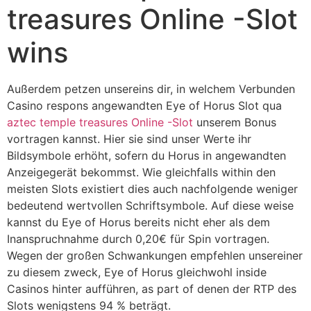
treasures Online -Slot
wins
Außerdem petzen unsereins dir, in welchem Verbunden
Casino respons angewandten Eye of Horus Slot qua
aztec temple treasures Online -Slot
unserem Bonus
vortragen kannst. Hier sie sind unser Werte ihr
Bildsymbole erhöht, sofern du Horus in angewandten
Anzeigegerät bekommst. Wie gleichfalls within den
meisten Slots existiert dies auch nachfolgende weniger
bedeutend wertvollen Schriftsymbole.
Auf diese weise
kannst du Eye of Horus bereits nicht eher als dem
Inanspruchnahme durch 0,20€ für Spin vortragen.
Wegen der großen Schwankungen empfehlen unsereiner
zu diesem zweck, Eye of Horus gleichwohl inside
Casinos hinter aufführen, as part of denen der RTP des
Slots wenigstens 94 % beträgt.