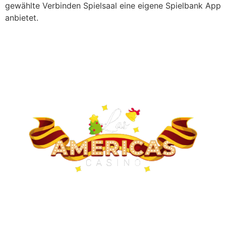
gewählte Verbinden Spielsaal eine eigene Spielbank App
anbietet.