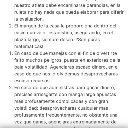
nuestro atleta debe encaminarse paranoias, en la
ruleta no hay nada que pueda elaborar para diferir
la evaluacion.
El margen de la casa le proporciona dentro del
casino un valor estadistica, asegurando, en el
plazo largo, siempre deseo. ?Son puras
matematicas!
En caso de que manejas con el fin de divertirte
falto muchos peligros, puesta en exteriores de la
baja volatilidad. Agenciaras escaso dinero, en el
caso de que nos lo olvidemos desaprovecharas
escaso recursos.
En caso de que administras para ganar dinero,
precisas arriesgarte con manga larga apuestas
mas profusamente complicadas y con gran
volatilidad: desaprovecharas cualquier mas
profusamente frecuentemente, no obstante una
vez que ganes, agenciaras extremadamente de