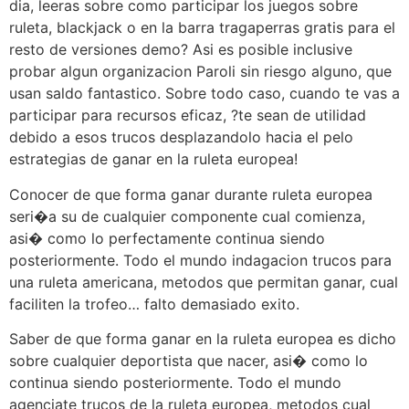
dia, leeras sobre como participar los juegos sobre
ruleta, blackjack o en la barra tragaperras gratis para el
resto de versiones demo? Asi es posible inclusive
probar algun organizacion Paroli sin riesgo alguno, que
usan saldo fantastico. Sobre todo caso, cuando te vas a
participar para recursos eficaz, ?te sean de utilidad
debido a esos trucos desplazandolo hacia el pelo
estrategias de ganar en la ruleta europea!
Conocer de que forma ganar durante ruleta europea
seri�a su de cualquier componente cual comienza,
asi� como lo perfectamente continua siendo
posteriormente. Todo el mundo indagacion trucos para
una ruleta americana, metodos que permitan ganar, cual
faciliten la trofeo… falto demasiado exito.
Saber de que forma ganar en la ruleta europea es dicho
sobre cualquier deportista que nacer, asi� como lo
continua siendo posteriormente. Todo el mundo
agenciate trucos de la ruleta europea, metodos cual