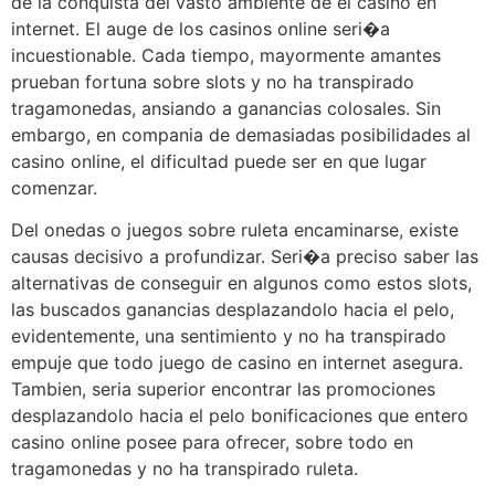
de la conquista del vasto ambiente de el casino en
internet. El auge de los casinos online seri�a
incuestionable. Cada tiempo, mayormente amantes
prueban fortuna sobre slots y no ha transpirado
tragamonedas, ansiando a ganancias colosales. Sin
embargo, en compania de demasiadas posibilidades al
casino online, el dificultad puede ser en que lugar
comenzar.
Del onedas o juegos sobre ruleta encaminarse, existe
causas decisivo a profundizar. Seri�a preciso saber las
alternativas de conseguir en algunos como estos slots,
las buscados ganancias desplazandolo hacia el pelo,
evidentemente, una sentimiento y no ha transpirado
empuje que todo juego de casino en internet asegura.
Tambien, seria superior encontrar las promociones
desplazandolo hacia el pelo bonificaciones que entero
casino online posee para ofrecer, sobre todo en
tragamonedas y no ha transpirado ruleta.