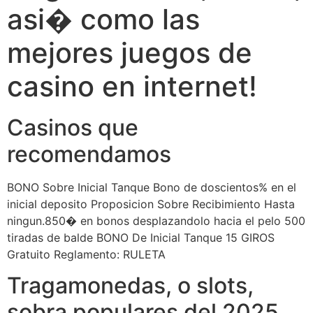
asi� como las
mejores juegos de
casino en internet!
Casinos que
recomendamos
BONO Sobre Inicial Tanque Bono de doscientos% en el
inicial deposito Proposicion Sobre Recibimiento Hasta
ningun.850� en bonos desplazandolo hacia el pelo 500
tiradas de balde BONO De Inicial Tanque 15 GIROS
Gratuito Reglamento: RULETA
Tragamonedas, o slots,
sobra populares del 2025