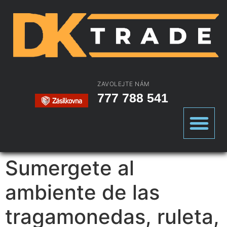
ZAVOLEJTE NÁM
777 788 541
Sumergete al
ambiente de las
tragamonedas, ruleta,