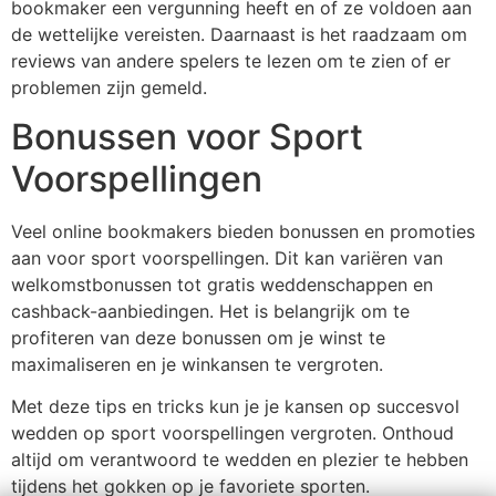
bookmaker een vergunning heeft en of ze voldoen aan
de wettelijke vereisten. Daarnaast is het raadzaam om
reviews van andere spelers te lezen om te zien of er
problemen zijn gemeld.
Bonussen voor Sport
Voorspellingen
Veel online bookmakers bieden bonussen en promoties
aan voor sport voorspellingen. Dit kan variëren van
welkomstbonussen tot gratis weddenschappen en
cashback-aanbiedingen. Het is belangrijk om te
profiteren van deze bonussen om je winst te
maximaliseren en je winkansen te vergroten.
Met deze tips en tricks kun je je kansen op succesvol
wedden op sport voorspellingen vergroten. Onthoud
altijd om verantwoord te wedden en plezier te hebben
tijdens het gokken op je favoriete sporten.