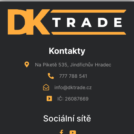
Kontakty
Na Piketě 535, Jindřichův Hradec
777 788 541
info@dktrade.cz
IČ: 26087669
Sociální sítě