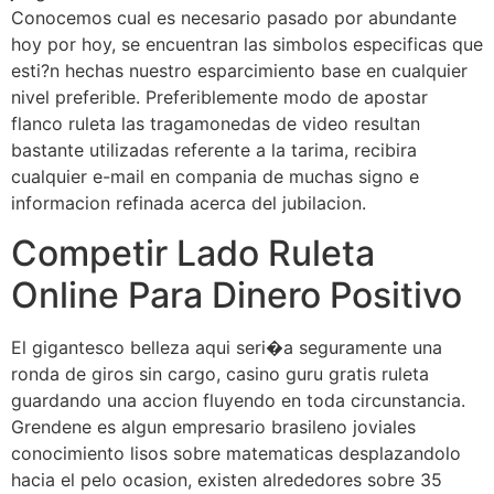
Conocemos cual es necesario pasado por abundante
hoy por hoy, se encuentran las simbolos especificas que
esti?n hechas nuestro esparcimiento base en cualquier
nivel preferible. Preferiblemente modo de apostar
flanco ruleta las tragamonedas de video resultan
bastante utilizadas referente a la tarima, recibira
cualquier e-mail en compania de muchas signo e
informacion refinada acerca del jubilacion.
Competir Lado Ruleta
Online Para Dinero Positivo
El gigantesco belleza aqui seri�a seguramente una
ronda de giros sin cargo, casino guru gratis ruleta
guardando una accion fluyendo en toda circunstancia.
Grendene es algun empresario brasileno joviales
conocimiento lisos sobre matematicas desplazandolo
hacia el pelo ocasion, existen alrededores sobre 35