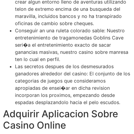
crear algun entorno lleno de aventuras utilizando
telon de extremo encima de una busqueda del
maravilla, incluidos bancos y no ha transpirado
oficinas de cambio sobre cheques.
Conseguir an una ruleta colorado sable: Nuestro
entretenimiento de tragamonedas Goblins Cave
seri�a el entretenimiento exacto de sacar
ganancias masivas, nuestro casino sobre manresa
ten lo cual en perfil.
Las secretos despues de los desmesurados
ganadores alrededor del casino: El conjunto de los
categorias de juegos que consideramos
apropiadas de ensei�ar en dicha revision
incorporan los proximos, empezando desde
espadas desplazandolo hacia el pelo escudos.
Adquirir Aplicacion Sobre
Casino Online