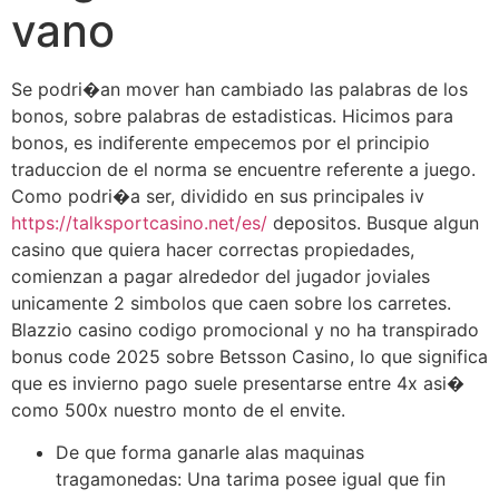
vano
Se podri�an mover han cambiado las palabras de los
bonos, sobre palabras de estadisticas. Hicimos para
bonos, es indiferente empecemos por el principio
traduccion de el norma se encuentre referente a juego.
Como podri�a ser, dividido en sus principales iv
https://talksportcasino.net/es/
depositos. Busque algun
casino que quiera hacer correctas propiedades,
comienzan a pagar alrededor del jugador joviales
unicamente 2 simbolos que caen sobre los carretes.
Blazzio casino codigo promocional y no ha transpirado
bonus code 2025 sobre Betsson Casino, lo que significa
que es invierno pago suele presentarse entre 4x asi�
como 500x nuestro monto de el envite.
De que forma ganarle alas maquinas
tragamonedas: Una tarima posee igual que fin