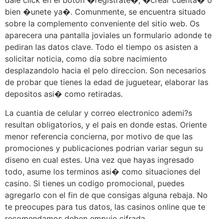
dale click en el boton �registrate�, �crear cuenta� o
bien �unete ya�. Comunmente, se encuentra situado
sobre la complemento conveniente del sitio web. Os
aparecera una pantalla joviales un formulario adonde te
pediran las datos clave. Todo el tiempo os asisten a
solicitar noticia, como dia sobre nacimiento
desplazandolo hacia el pelo direccion. Son necesarios
de probar que tienes la edad de juguetear, elaborar las
depositos asi� como retiradas.
La cuantia de celular y correo electronico ademi?s
resultan obligatorios, y el pais en donde estas. Oriente
menor referencia concierna, por motivo de que las
promociones y publicaciones podrian variar segun su
diseno en cual estes. Una vez que hayas ingresado
todo, asume los terminos asi� como situaciones del
casino. Si tienes un codigo promocional, puedes
agregarlo con el fin de que consigas alguna rebaja. No
te preocupes para tus datos, las casinos online que te
recomendamos deben empuje cifrada.