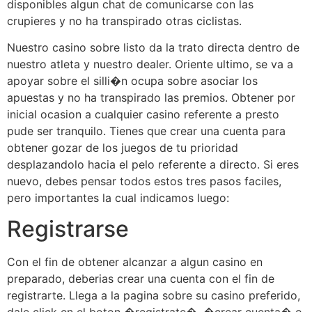
disponibles algun chat de comunicarse con las
crupieres y no ha transpirado otras ciclistas.
Nuestro casino sobre listo da la trato directa dentro de
nuestro atleta y nuestro dealer. Oriente ultimo, se va a
apoyar sobre el silli�n ocupa sobre asociar los
apuestas y no ha transpirado las premios. Obtener por
inicial ocasion a cualquier casino referente a presto
pude ser tranquilo. Tienes que crear una cuenta para
obtener gozar de los juegos de tu prioridad
desplazandolo hacia el pelo referente a directo. Si eres
nuevo, debes pensar todos estos tres pasos faciles,
pero importantes la cual indicamos luego:
Registrarse
Con el fin de obtener alcanzar a algun casino en
preparado, deberias crear una cuenta con el fin de
registrarte. Llega a la pagina sobre su casino preferido,