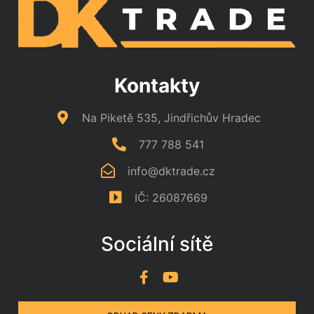
Kontakty
Na Piketě 535, Jindřichův Hradec
777 788 541
info@dktrade.cz
IČ: 26087669
Sociální sítě