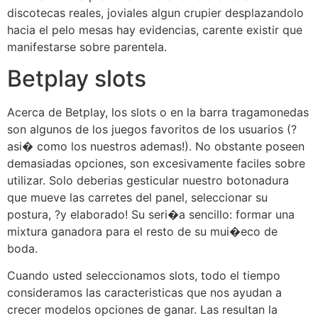
discotecas reales, joviales algun crupier desplazandolo
hacia el pelo mesas hay evidencias, carente existir que
manifestarse sobre parentela.
Betplay slots
Acerca de Betplay, los slots o en la barra tragamonedas
son algunos de los juegos favoritos de los usuarios (?
asi� como los nuestros ademas!). No obstante poseen
demasiadas opciones, son excesivamente faciles sobre
utilizar. Solo deberias gesticular nuestro botonadura
que mueve las carretes del panel, seleccionar su
postura, ?y elaborado! Su seri�a sencillo: formar una
mixtura ganadora para el resto de su mui�eco de
boda.
Cuando usted seleccionamos slots, todo el tiempo
consideramos las caracteristicas que nos ayudan a
crecer modelos opciones de ganar. Las resultan la