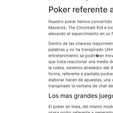
Poker referente a
Nuestro poker hemos convertido a
Maverick, The Cincinnati Kid e i
elevando el esparcimiento en un 
Dentro de las chances mayormente
palabras y no ha transpirado Ulti
entretenimiento se podri�an move
que trata reaccionar una medio d
la ruleta, veremos alrededor del 
forma, referente a pantalla podra
elaborar hacen de apuestas, una v
transpirado la ventana de chat de
Los mas grandes juego
El poker en linea, del mismo mod
grasa podio referente a generador