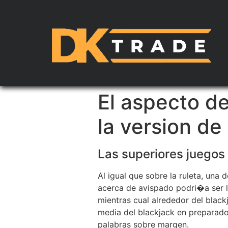
El aspecto de
la version de
Las superiores juegos
Al igual que sobre la ruleta, una
acerca de avispado podri�a ser l
mientras cual alrededor del black
media del blackjack en preparado
palabras sobre margen.