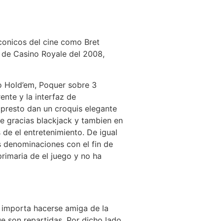
conicos del cine como Bret
o de Casino Royale del 2008,
o Hold’em, Poquer sobre 3
nte y la interfaz de
presto dan un croquis elegante
e gracias blackjack y tambien en
 de el entretenimiento. De igual
as denominaciones con el fin de
primaria de el juego y no ha
e importa hacerse amiga de la
e son repartidas. Por dicho lado,