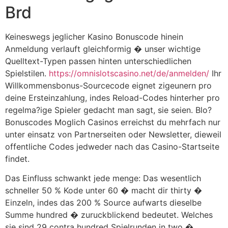
Brd
Keineswegs jeglicher Kasino Bonuscode hinein
Anmeldung verlauft gleichformig � unser wichtige
Quelltext-Typen passen hinten unterschiedlichen
Spielstilen.
https://omnislotscasino.net/de/anmelden/
Ihr
Willkommensbonus-Sourcecode eignet zigeunern pro
deine Ersteinzahlung, indes Reload-Codes hinterher pro
regelma?ige Spieler gedacht man sagt, sie seien. Blo?
Bonuscodes Moglich Casinos erreichst du mehrfach nur
unter einsatz von Partnerseiten oder Newsletter, dieweil
offentliche Codes jedweder nach das Casino-Startseite
findet.
Das Einfluss schwankt jede menge: Das wesentlich
schneller 50 % Kode unter 60 � macht dir thirty �
Einzeln, indes das 200 % Source aufwarts dieselbe
Summe hundred � zuruckblickend bedeutet. Welches
sie sind 29 contra hundred Spielrunden in two �