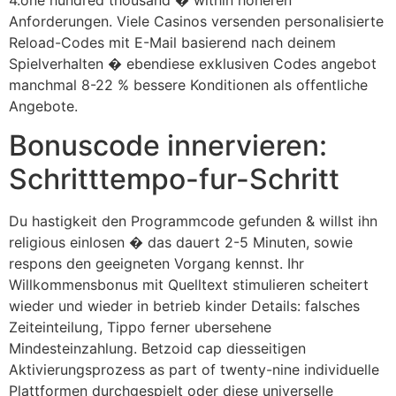
4.one hundred thousand � within hoheren
Anforderungen. Viele Casinos versenden personalisierte
Reload-Codes mit E-Mail basierend nach deinem
Spielverhalten � ebendiese exklusiven Codes angebot
manchmal 8-22 % bessere Konditionen als offentliche
Angebote.
Bonuscode innervieren:
Schritttempo-fur-Schritt
Du hastigkeit den Programmcode gefunden & willst ihn
religious einlosen � das dauert 2-5 Minuten, sowie
respons den geeigneten Vorgang kennst. Ihr
Willkommensbonus mit Quelltext stimulieren scheitert
wieder und wieder in betrieb kinder Details: falsches
Zeiteinteilung, Tippo ferner ubersehene
Mindesteinzahlung. Betzoid cap diesseitigen
Aktivierungsprozess as part of twenty-nine individuelle
Plattformen durchgespielt oder diese universelle