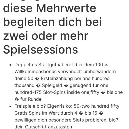
diese Mehrwerte
begleiten dich bei
zwei oder mehr
Spielsessions
Doppeltes Startguthaben: Uber dem 100 %
Willkommensbonus verwandelt umherwandern
deine 50 � Ersteinzahlung bei one hundred
thousand � Spielgeld � genugend fur one
hundred-175 Slot-Spins inside one,fifty � bis one
� fur Runde
Freispiele blo? Eigenrisiko: 50-two hundred fifty
Gratis Spins im Wert durch 4 � bis 15 �
bewilligen dich besondere Slots probieren, blo?
dein Gutschrift anzutasten