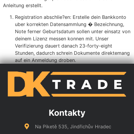
Anleitung erstellt.
Registration abschlie?en: Erstelle dein Bankkonto
uber korrekten Datensammlung � Bezeichnung,
Note ferner Geburtsdatum sollen unter einsatz von
deinem Lizenz messen konnen mit. Unser
Verifizierung dauert danach 23-forty-eight
Stunden, dadurch schrein Dokumente direktemang
auf ein Anmeldung droben.
Kontakty
Na Piketě 535, Jindřichův Hradec