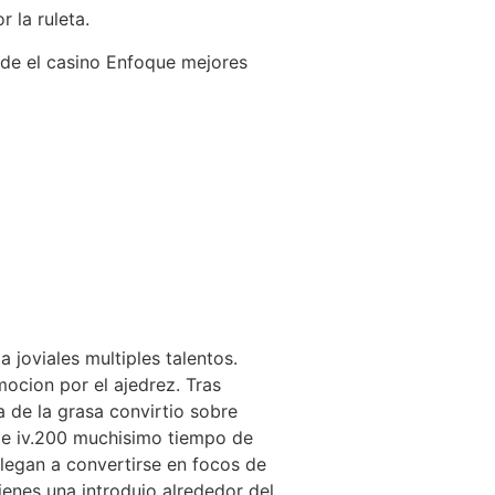
 la ruleta.
 de el casino Enfoque mejores
joviales multiples talentos.
ocion por el ajedrez. Tras
a de la grasa convirtio sobre
de iv.200 muchisimo tiempo de
 llegan a convertirse en focos de
ienes una introdujo alrededor del