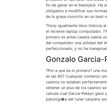
fin de ganar en el blackjack. Ha s
obligados a modificar sus normas
de la grasa convirtio en un best-
Thorp igualmente llevo historia a
el reciente laptop computador. ?
primero es antes caseta caeria un
del competidor una utilidad del 4
perfeccionado, y no ha transpira
Gonzalo Garcia-
?Por a que es lo primero? una m
en las 90? Cualquier comenzo una
casinos no estaban perfectamente
obtener un plus de los casinos so
calcula cual Garcia-Pelayo gano p
patologi�a del tunel carpiano exit