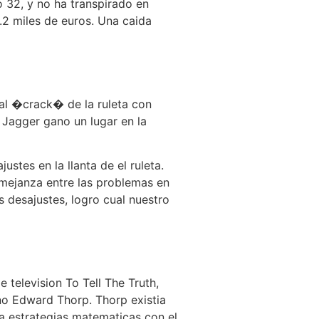
o 32, y no ha transpirado en
2 miles de euros. Una caida
ral �crack� de la ruleta con
 Jagger gano un lugar en la
tes en la llanta de el ruleta.
semejanza entre las problemas en
os desajustes, logro cual nuestro
 television To Tell The Truth,
o Edward Thorp. Thorp existia
ba estrategias matematicas con el