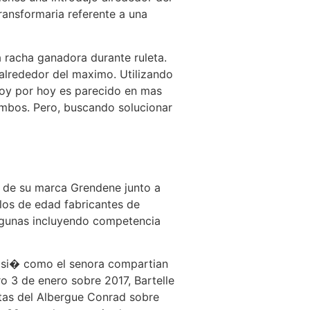
transformaria referente a una
 racha ganadora durante ruleta.
 alrededor del maximo. Utilizando
hoy por hoy es parecido en mas
 ambos. Pero, buscando solucionar
r de su marca Grendene junto a
os de edad fabricantes de
algunas incluyendo competencia
 asi� como el senora compartian
o 3 de enero sobre 2017, Bartelle
ltas del Albergue Conrad sobre