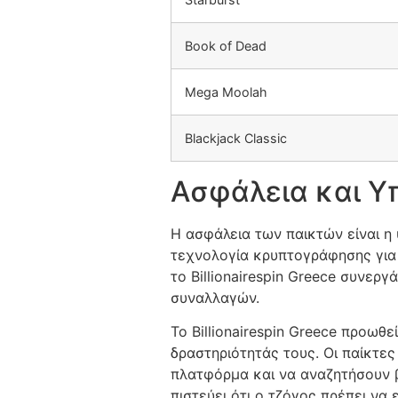
Book of Dead
Mega Moolah
Blackjack Classic
Ασφάλεια και Υπ
Η ασφάλεια των παικτών είναι η 
τεχνολογία κρυπτογράφησης για
το Billionairespin Greece συνε
συναλλαγών.
Το Billionairespin Greece προωθ
δραστηριότητάς τους. Οι παίκτε
πλατφόρμα και να αναζητήσουν βο
πιστεύει ότι ο τζόγος πρέπει να