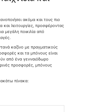
ικανοποιήσει ακόμα και τους πιο
α και λειτουργίες, προσφέροντας
ια μεγάλη ποικιλία από
λαγές.
ωντανά καζίνο με πραγματικούς
οσφορές και τα μπόνους είναι
θούν από ένα γενναιόδωρο
ρινές προσφορές, μπόνους
αρακάτω πίνακα: