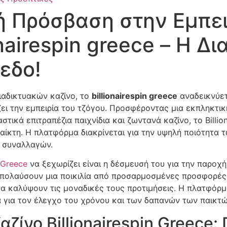
ή Πρόσβαση στην Εμπει
onairespin greece – Η 
εδο!
ιαδικτυακών καζίνο, το
billionairespin greece
αναδεικνύετ
ι την εμπειρία του τζόγου. Προσφέροντας μια εκπληκτικ
κά επιτραπέζια παιχνίδια και ζωντανά καζίνο, το Billion
αίκτη. Η πλατφόρμα διακρίνεται για την υψηλή ποιότητα 
ν συναλλαγών.
n Greece
να ξεχωρίζει είναι η δέσμευσή του για την παροχ
 απολαύσουν μια ποικιλία από προσαρμοσμένες προσφορές
να καλύψουν τις μοναδικές τους προτιμήσεις. Η πλατφόρμ
α για τον έλεγχο του χρόνου και των δαπανών των παικτώ
αζίνο Billionairespin Greece: 