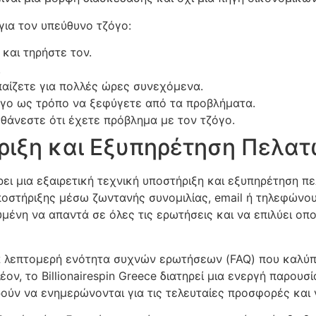
ια τον υπεύθυνο τζόγο:
και τηρήστε τον.
.
παίζετε για πολλές ώρες συνεχόμενα.
όγο ως τρόπο να ξεφύγετε από τα προβλήματα.
σθάνεστε ότι έχετε πρόβλημα με τον τζόγο.
ριξη και Εξυπηρέτηση Πελα
έρει μια εξαιρετική τεχνική υποστήριξη και εξυπηρέτηση π
οστήριξης μέσω ζωντανής συνομιλίας, email ή τηλεφώνου
ευμένη να απαντά σε όλες τις ερωτήσεις και να επιλύει ο
α λεπτομερή ενότητα συχνών ερωτήσεων (FAQ) που καλύπ
ον, το Billionairespin Greece διατηρεί μια ενεργή παρουσ
ούν να ενημερώνονται για τις τελευταίες προσφορές και 