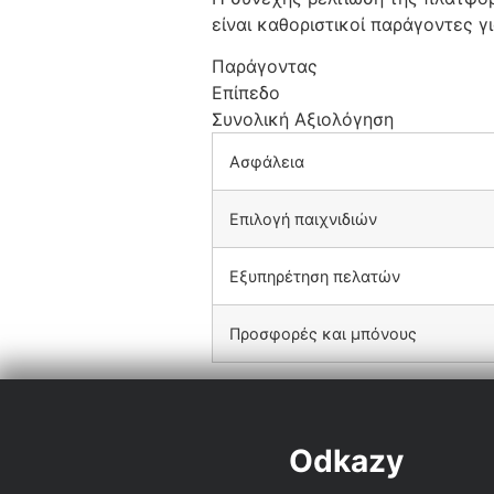
είναι καθοριστικοί παράγοντες γι
Παράγοντας
Επίπεδο
Συνολική Αξιολόγηση
Ασφάλεια
Επιλογή παιχνιδιών
Εξυπηρέτηση πελατών
Προσφορές και μπόνους
Odkazy