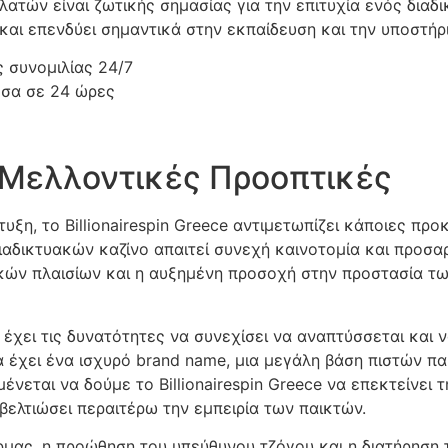
τών είναι ζωτικής σημασίας για την επιτυχία ενός διαδικτ
και επενδύει σημαντικά στην εκπαίδευση και την υποστήρ
 συνομιλίας 24/7
έσα σε 24 ώρες
 Μελλοντικές Προοπτικές
ξη, το Billionairespin Greece αντιμετωπίζει κάποιες πρ
αδικτυακών καζίνο απαιτεί συνεχή καινοτομία και προσα
ικών πλαισίων και η αυξημένη προσοχή στην προστασία τ
ce έχει τις δυνατότητες να συνεχίσει να αναπτύσσεται και
 έχει ένα ισχυρό brand name, μια μεγάλη βάση πιστών πα
ένεται να δούμε το Billionairespin Greece να επεκτείνει 
 βελτιώσει περαιτέρω την εμπειρία των παικτών.
μας, η προώθηση του υπεύθυνου τζόγου και η διατήρηση 