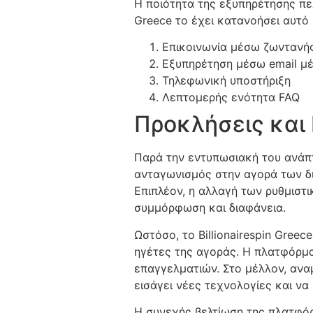
Η ποιότητα της εξυπηρέτησης πελα
Greece το έχει κατανοήσει αυτό 
Επικοινωνία μέσω ζωντανής
Εξυπηρέτηση μέσω email μ
Τηλεφωνική υποστήριξη
Λεπτομερής ενότητα FAQ
Προκλήσεις και
Παρά την εντυπωσιακή του ανάπτυ
ανταγωνισμός στην αγορά των δι
Επιπλέον, η αλλαγή των ρυθμιστ
συμμόρφωση και διαφάνεια.
Ωστόσο, το Billionairespin Gree
ηγέτες της αγοράς. Η πλατφόρμα
επαγγελματιών. Στο μέλλον, αναμ
εισάγει νέες τεχνολογίες και να
Η συνεχής βελτίωση της πλατφόρ