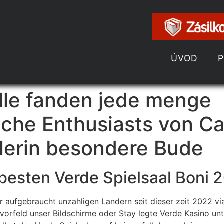
ÚVOD
elle fanden jede menge
iche Enthusiasts von C
lerin besondere Bude
besten Verde Spielsaal Boni 
r aufgebraucht unzahligen Landern seit dieser zeit 2022 vi
 vorfeld unser Bildschirme oder Stay legte Verde Kasino 