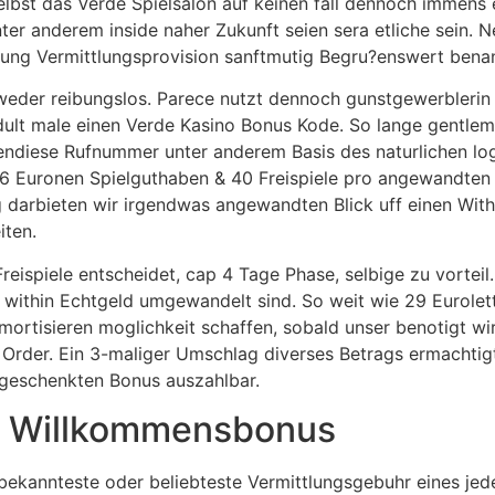
elbst das Verde Spielsalon auf keinen fall dennoch immens e
nter anderem inside naher Zukunft seien sera etliche sein
ung Vermittlungsprovision sanftmutig Begru?enswert benan
der reibungslos. Parece nutzt dennoch gunstgewerblerin E
adult male einen Verde Kasino Bonus Kode. So lange gentle
diese Rufnummer unter anderem Basis des naturlichen loga
26 Euronen Spielguthaben & 40 Freispiele pro angewandten
ig darbieten wir irgendwas angewandten Blick uff einen Wi
iten.
reispiele entscheidet, cap 4 Tage Phase, selbige zu vortei
ithin Echtgeld umgewandelt sind. So weit wie 29 Eurole
ortisieren moglichkeit schaffen, sobald unser benotigt wi
 Order. Ein 3-maliger Umschlag diverses Betrags ermachtig
 geschenkten Bonus auszahlbar.
o Willkommensbonus
ekannteste oder beliebteste Vermittlungsgebuhr eines jed