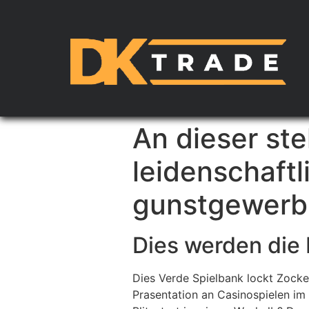
An dieser st
leidenschaftl
gunstgewerb
Dies werden die 
Dies Verde Spielbank lockt Zocke
Prasentation an Casinospielen im