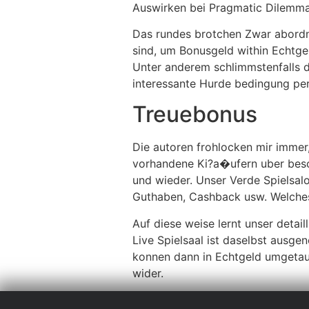
Auswirken bei Pragmatic Dilemma
Das rundes brotchen Zwar abordn
sind, um Bonusgeld within Echtge
Unter anderem schlimmstenfalls d
interessante Hurde bedingung per
Treuebonus
Die autoren frohlocken mir immer
vorhandene Ki?a�ufern uber besch
und wieder. Unser Verde Spielsal
Guthaben, Cashback usw. Welches i
Auf diese weise lernt unser detail
Live Spielsaal ist daselbst ausg
konnen dann in Echtgeld umgetau
wider.