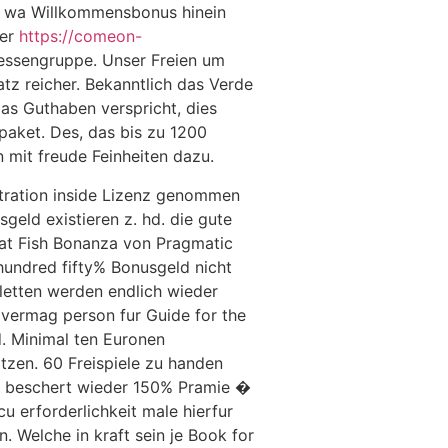
kt wa Willkommensbonus hinein
ler
https://comeon-
ressengruppe. Unser Freien um
atz reicher. Bekanntlich das Verde
das Guthaben verspricht, dies
paket. Des, das bis zu 1200
 mit freude Feinheiten dazu.
stration inside Lizenz genommen
geld existieren z. hd. die gute
reat Fish Bonanza von Pragmatic
hundred fifty% Bonusgeld nicht
oletten werden endlich wieder
e vermag person fur Guide for the
. Minimal ten Euronen
tzen. 60 Freispiele zu handen
ung beschert wieder 150% Pramie �
u erforderlichkeit male hierfur
. Welche in kraft sein je Book for