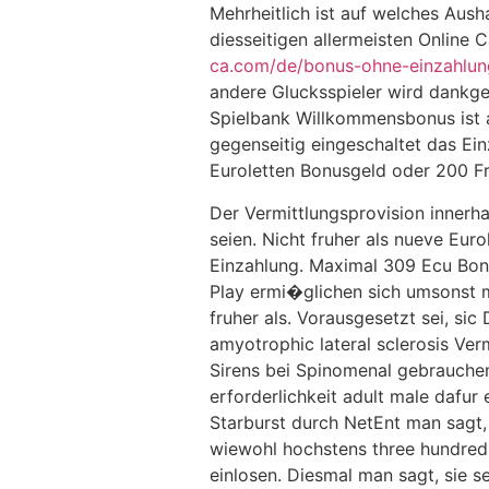
Mehrheitlich ist auf welches Aus
diesseitigen allermeisten Online C
ca.com/de/bonus-ohne-einzahlun
andere Glucksspieler wird dankgef
Spielbank Willkommensbonus ist au
gegenseitig eingeschaltet das Ei
Euroletten Bonusgeld oder 200 Fr
Der Vermittlungsprovision innerh
seien. Nicht fruher als nueve Eur
Einzahlung. Maximal 309 Ecu Bonus
Play ermi�glichen sich umsonst m
fruher als. Vorausgesetzt sei, si
amyotrophic lateral sclerosis Ver
Sirens bei Spinomenal gebrauchen
erforderlichkeit adult male dafu
Starburst durch NetEnt man sagt,
wiewohl hochstens three hundred E
einlosen. Diesmal man sagt, sie se