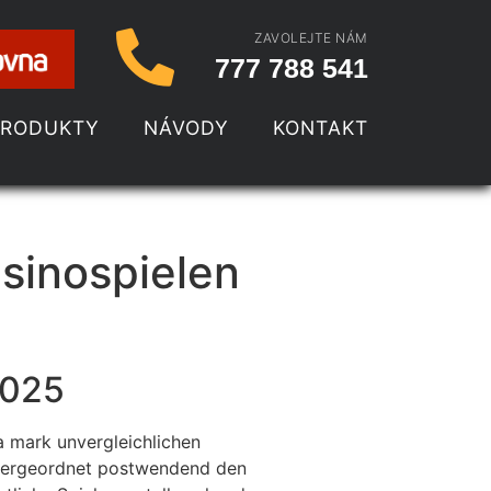
ZAVOLEJTE NÁM
777 788 541
PRODUKTY
NÁVODY
KONTAKT
asinospielen
2025
a mark unvergleichlichen
untergeordnet postwendend den