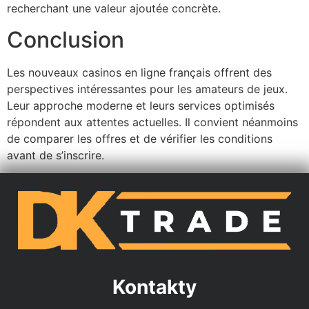
recherchant une valeur ajoutée concrète.
Conclusion
Les nouveaux casinos en ligne français offrent des
perspectives intéressantes pour les amateurs de jeux.
Leur approche moderne et leurs services optimisés
répondent aux attentes actuelles. Il convient néanmoins
de comparer les offres et de vérifier les conditions
avant de s’inscrire.
Kontakty