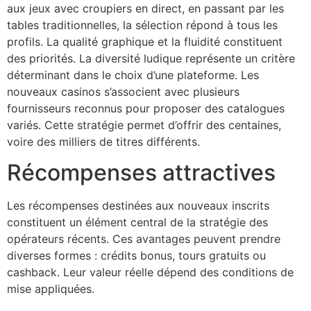
aux jeux avec croupiers en direct, en passant par les
tables traditionnelles, la sélection répond à tous les
profils. La qualité graphique et la fluidité constituent
des priorités. La diversité ludique représente un critère
déterminant dans le choix d’une plateforme. Les
nouveaux casinos s’associent avec plusieurs
fournisseurs reconnus pour proposer des catalogues
variés. Cette stratégie permet d’offrir des centaines,
voire des milliers de titres différents.
Récompenses attractives
Les récompenses destinées aux nouveaux inscrits
constituent un élément central de la stratégie des
opérateurs récents. Ces avantages peuvent prendre
diverses formes : crédits bonus, tours gratuits ou
cashback. Leur valeur réelle dépend des conditions de
mise appliquées.