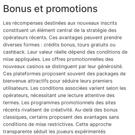
Bonus et promotions
Les récompenses destinées aux nouveaux inscrits
constituent un élément central de la stratégie des
opérateurs récents. Ces avantages peuvent prendre
diverses formes : crédits bonus, tours gratuits ou
cashback. Leur valeur réelle dépend des conditions de
mise appliquées. Les offres promotionnelles des
nouveaux casinos se distinguent par leur générosité.
Ces plateformes proposent souvent des packages de
bienvenue attractifs pour séduire leurs premiers
utilisateurs. Les conditions associées varient selon les
opérateurs, nécessitant une lecture attentive des
termes. Les programmes promotionnels des sites
récents rivalisent de créativité. Au-delà des bonus
classiques, certains proposent des avantages sans
conditions de mise restrictives. Cette approche
transparente séduit les joueurs expérimentés