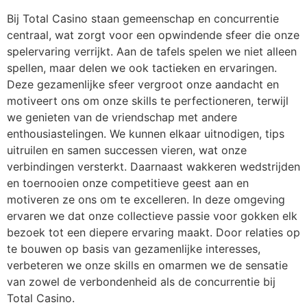
Bij Total Casino staan gemeenschap en concurrentie
centraal, wat zorgt voor een opwindende sfeer die onze
spelervaring verrijkt. Aan de tafels spelen we niet alleen
spellen, maar delen we ook tactieken en ervaringen.
Deze gezamenlijke sfeer vergroot onze aandacht en
motiveert ons om onze skills te perfectioneren, terwijl
we genieten van de vriendschap met andere
enthousiastelingen. We kunnen elkaar uitnodigen, tips
uitruilen en samen successen vieren, wat onze
verbindingen versterkt. Daarnaast wakkeren wedstrijden
en toernooien onze competitieve geest aan en
motiveren ze ons om te excelleren. In deze omgeving
ervaren we dat onze collectieve passie voor gokken elk
bezoek tot een diepere ervaring maakt. Door relaties op
te bouwen op basis van gezamenlijke interesses,
verbeteren we onze skills en omarmen we de sensatie
van zowel de verbondenheid als de concurrentie bij
Total Casino.