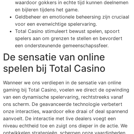
waardoor gokkers in echte tijd kunnen deelnemen
en bijleren tijdens het game.
Geldbeheer en emotionele beheersing zijn cruciaal
voor een evenwichtige spelervaring.
Total Casino stimuleert bewust spelen, spoort
spelers aan om grenzen te stellen en bevordert
een ondersteunende gemeenschapssfeer.
De sensatie van online
spelen bij Total Casino
Wanneer we ons verdiepen in de sensatie van online
gaming bij Total Casino, voelen we direct de opwinding
van een dynamische spelervaring, rechtstreeks vanaf
ons scherm. De geavanceerde technologie verbetert
onze interacties, waardoor elke draai of deal spannend
aanvoelt. De interactie met live dealers voegt een
niveau echtheid toe en zuigt ons dieper in de actie. We
ontwikkelen strategieën, scherpen onze vaardigheden