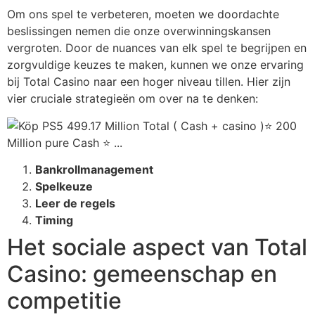
Om ons spel te verbeteren, moeten we doordachte
beslissingen nemen die onze overwinningskansen
vergroten. Door de nuances van elk spel te begrijpen en
zorgvuldige keuzes te maken, kunnen we onze ervaring
bij Total Casino naar een hoger niveau tillen. Hier zijn
vier cruciale strategieën om over na te denken:
Bankrollmanagement
Spelkeuze
Leer de regels
Timing
Het sociale aspect van Total
Casino: gemeenschap en
competitie