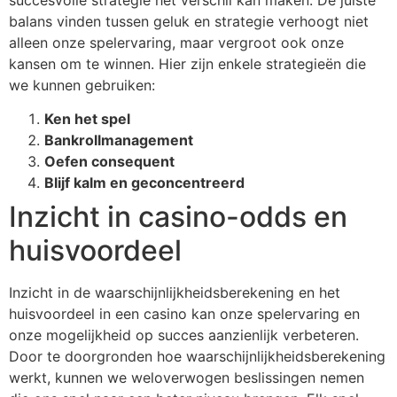
balans vinden tussen geluk en strategie verhoogt niet
alleen onze spelervaring, maar vergroot ook onze
kansen om te winnen. Hier zijn enkele strategieën die
we kunnen gebruiken:
Ken het spel
Bankrollmanagement
Oefen consequent
Blijf kalm en geconcentreerd
Inzicht in casino-odds en
huisvoordeel
Inzicht in de waarschijnlijkheidsberekening en het
huisvoordeel in een casino kan onze spelervaring en
onze mogelijkheid op succes aanzienlijk verbeteren.
Door te doorgronden hoe waarschijnlijkheidsberekening
werkt, kunnen we weloverwogen beslissingen nemen