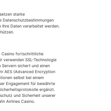
setzen starke
ere Datenschutzbestimmungen
e Ihre Daten verarbeitet werden.
chützen.
 Casino fortschrittliche
Wir verwenden SSL-Technologie
 Servern sichert und einen
 wir AES (Advanced Encryption
ationen selbst bei einem
nser Engagement für bewährte
icherheitsprotokolle ergänzt.
schutz und Sicherheit unserer
Win Airlines Casino.