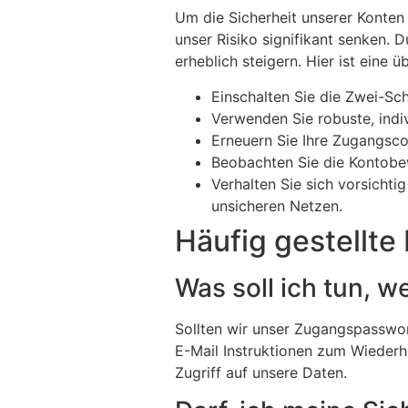
Um die Sicherheit unserer Konten 
unser Risiko signifikant senken. 
erheblich steigern. Hier ist eine 
Einschalten Sie die Zwei-Sch
Verwenden Sie robuste, indi
Erneuern Sie Ihre Zugangsco
Beobachten Sie die Kontobe
Verhalten Sie sich vorsichti
unsicheren Netzen.
Häufig gestellte
Was soll ich tun, 
Sollten wir unser Zugangspasswor
E-Mail Instruktionen zum Wiederh
Zugriff auf unsere Daten.