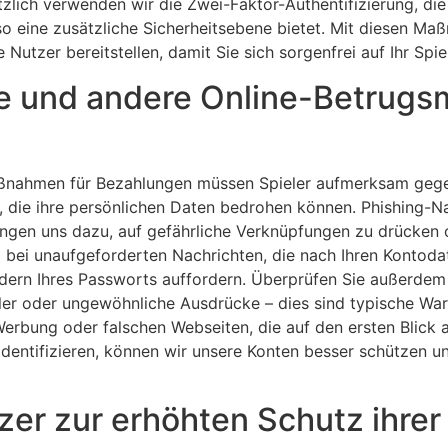
zlich verwenden wir die Zwei-Faktor-Authentifizierung, die 
so eine zusätzliche Sicherheitsebene bietet. Mit diesen Ma
Nutzer bereitstellen, damit Sie sich sorgenfrei auf Ihr Sp
fe und andere Online-Betrug
ßnahmen für Bezahlungen müssen Spieler aufmerksam gege
, die ihre persönlichen Daten bedrohen können. Phishing-N
ngen uns dazu, auf gefährliche Verknüpfungen zu drücken o
g bei unaufgeforderten Nachrichten, die nach Ihren Kontod
ern Ihres Passworts auffordern. Überprüfen Sie außerdem
ler oder ungewöhnliche Ausdrücke – dies sind typische War
rbung oder falschen Webseiten, die auf den ersten Blick a
identifizieren, können wir unsere Konten besser schützen un
zer zur erhöhten Schutz ihrer