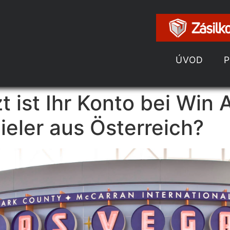
ÚVOD
 ist Ihr Konto bei Win A
ieler aus Österreich?