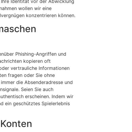
Ihre Identität vor der Abwicklung
ßnahmen wollen wir eine
ielvergnügen konzentrieren können.
smaschen
nüber Phishing-Angriffen und
achrichten kopieren oft
der vertrauliche Informationen
aten fragen oder Sie ohne
 immer die Absenderadresse und
nsignale. Seien Sie auch
uthentisch erscheinen. Indem wir
d ein geschütztes Spielerlebnis
 Konten