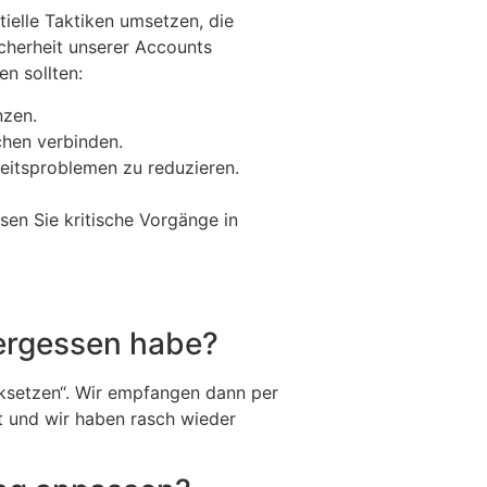
tielle Taktiken umsetzen, die
icherheit unserer Accounts
en sollten:
nzen.
chen verbinden.
eitsproblemen zu reduzieren.
sen Sie kritische Vorgänge in
vergessen habe?
ksetzen“. Wir empfangen dann per
t und wir haben rasch wieder