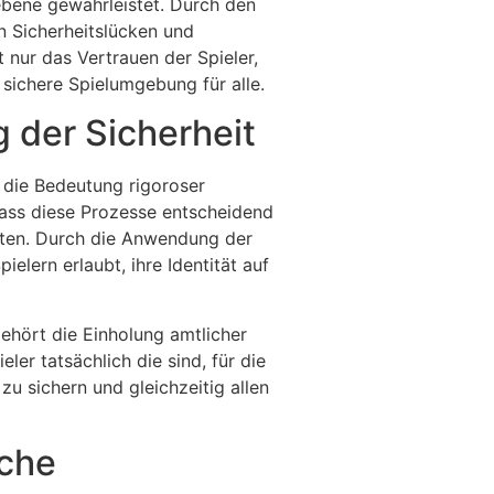
ebene gewährleistet. Durch den
n Sicherheitslücken und
nur das Vertrauen der Spieler,
sichere Spielumgebung für alle.
 der Sicherheit
 die Bedeutung rigoroser
 dass diese Prozesse entscheidend
alten. Durch die Anwendung der
elern erlaubt, ihre Identität auf
gehört die Einholung amtlicher
r tatsächlich die sind, für die
u sichern und gleichzeitig allen
iche