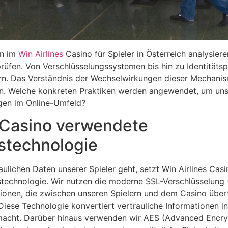
en im
Win Airlines
Casino für Spieler in Österreich analysiere
fen. Von Verschlüsselungssystemen bis hin zu Identitätspr
ern. Das Verständnis der Wechselwirkungen dieser Mechani
en. Welche konkreten Praktiken werden angewendet, um uns
gen im Online-Umfeld?
s Casino verwendete
stechnologie
lichen Daten unserer Spieler geht, setzt Win Airlines Casin
technologie. Wir nutzen die moderne SSL-Verschlüsselung 
mationen, die zwischen unseren Spielern und dem Casino üb
Diese Technologie konvertiert vertrauliche Informationen in 
 macht. Darüber hinaus verwenden wir AES (Advanced Encry