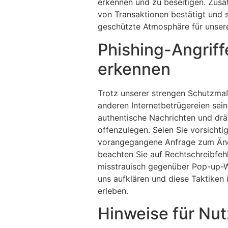
erkennen und zu beseitigen. Zusät
von Transaktionen bestätigt und 
geschützte Atmosphäre für unsere 
Phishing-Angrif
erkennen
Trotz unserer strengen Schutzma
anderen Internetbetrügereien sein
authentische Nachrichten und drä
offenzulegen. Seien Sie vorsichti
vorangegangene Anfrage zum Änd
beachten Sie auf Rechtschreibfeh
misstrauisch gegenüber Pop-up-We
uns aufklären und diese Taktiken 
erleben.
Hinweise für Nut