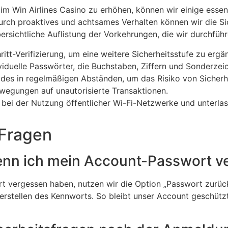
im Win Airlines Casino zu erhöhen, können wir einige essen
Durch proaktives und achtsames Verhalten können wir die S
übersichtliche Auflistung der Vorkehrungen, die wir durchführ
ritt-Verifizierung, um eine weitere Sicherheitsstufe zu ergä
viduelle Passwörter, die Buchstaben, Ziffern und Sonderzei
des in regelmäßigen Abständen, um das Risiko von Sicherh
wegungen auf unautorisierte Transaktionen.
g bei der Nutzung öffentlicher Wi-Fi-Netzwerke und unterlas
 Fragen
wenn ich mein Account-Passwort 
t vergessen haben, nutzen wir die Option „Passwort zurüc
erstellen des Kennworts. So bleibt unser Account geschütz