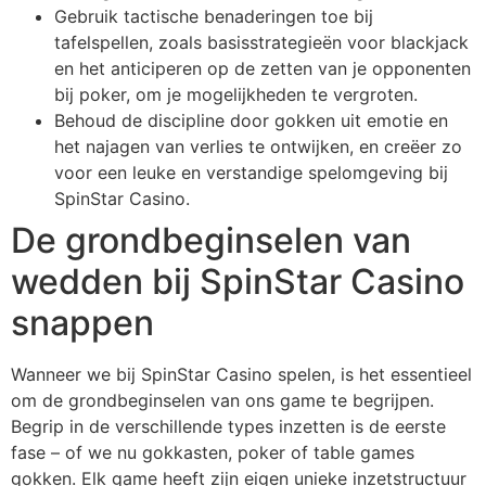
Gebruik tactische benaderingen toe bij
tafelspellen, zoals basisstrategieën voor blackjack
en het anticiperen op de zetten van je opponenten
bij poker, om je mogelijkheden te vergroten.
Behoud de discipline door gokken uit emotie en
het najagen van verlies te ontwijken, en creëer zo
voor een leuke en verstandige spelomgeving bij
SpinStar Casino.
De grondbeginselen van
wedden bij SpinStar Casino
snappen
Wanneer we bij SpinStar Casino spelen, is het essentieel
om de grondbeginselen van ons game te begrijpen.
Begrip in de verschillende types inzetten is de eerste
fase – of we nu gokkasten, poker of table games
gokken. Elk game heeft zijn eigen unieke inzetstructuur