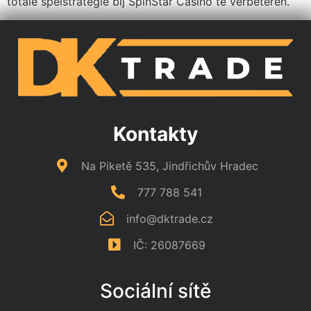
totale spelstrategie bij SpinStar Casino te verbeteren.
Kontakty
Na Piketě 535, Jindřichův Hradec
777 788 541
info@dktrade.cz
IČ: 26087669
Sociální sítě