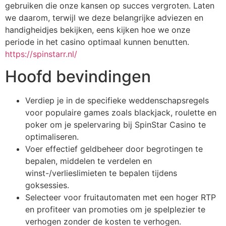
gebruiken die onze kansen op succes vergroten. Laten
we daarom, terwijl we deze belangrijke adviezen en
handigheidjes bekijken, eens kijken hoe we onze
periode in het casino optimaal kunnen benutten.
https://spinstarr.nl/
Hoofd bevindingen
Verdiep je in de specifieke weddenschapsregels
voor populaire games zoals blackjack, roulette en
poker om je spelervaring bij SpinStar Casino te
optimaliseren.
Voer effectief geldbeheer door begrotingen te
bepalen, middelen te verdelen en
winst-/verlieslimieten te bepalen tijdens
goksessies.
Selecteer voor fruitautomaten met een hoger RTP
en profiteer van promoties om je spelplezier te
verhogen zonder de kosten te verhogen.