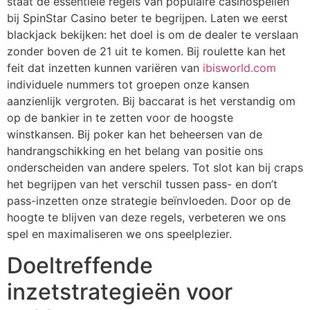
staat de essentiële regels van populaire casinospellen
bij SpinStar Casino beter te begrijpen. Laten we eerst
blackjack bekijken: het doel is om de dealer te verslaan
zonder boven de 21 uit te komen. Bij roulette kan het
feit dat inzetten kunnen variëren van
ibisworld.com
individuele nummers tot groepen onze kansen
aanzienlijk vergroten. Bij baccarat is het verstandig om
op de bankier in te zetten voor de hoogste
winstkansen. Bij poker kan het beheersen van de
handrangschikking en het belang van positie ons
onderscheiden van andere spelers. Tot slot kan bij craps
het begrijpen van het verschil tussen pass- en don’t
pass-inzetten onze strategie beïnvloeden. Door op de
hoogte te blijven van deze regels, verbeteren we ons
spel en maximaliseren we ons speelplezier.
Doeltreffende
inzetstrategieën voor