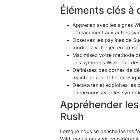
Éléments clés à 
Apprenez avec les signes Wil
efficacement aux autres sym
Observez les paylines de Su
modifiez votre jeu en consé
Maximisez votre méthode de 
des symboles Wild pour des 
Définissez des bornes de déf
maintenir à profiter de Sug
Découvrez et exploitez les 
connexions avec les symbole
Appréhender les 
Rush
Lorsque nous se penche les les fo
Wild, car ils peuvent considérabl