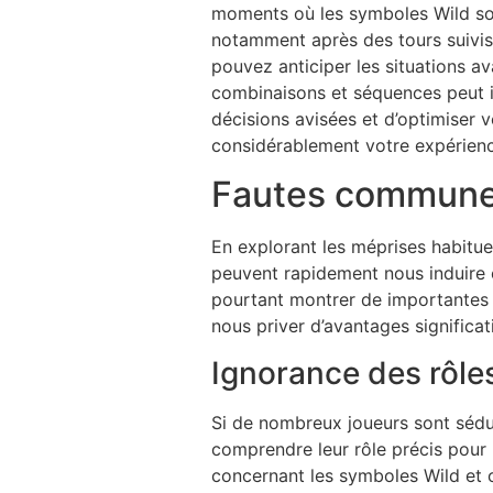
moments où les symboles Wild son
notamment après des tours suivis 
pouvez anticiper les situations a
combinaisons et séquences peut i
décisions avisées et d’optimiser 
considérablement votre expérienc
Fautes communes
En explorant les méprises habitue
peuvent rapidement nous induire e
pourtant montrer de importantes i
nous priver d’avantages significat
Ignorance des rôle
Si de nombreux joueurs sont sédui
comprendre leur rôle précis pour
concernant les symboles Wild et on