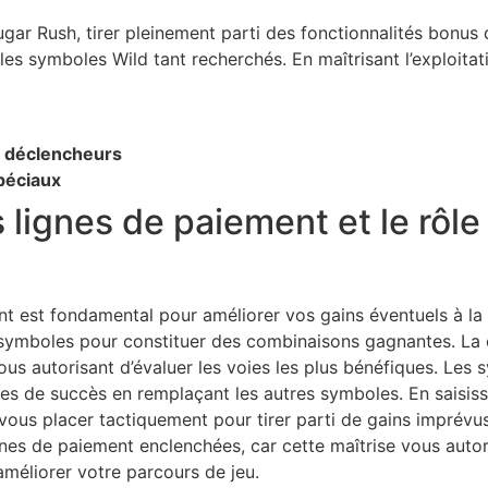
gar Rush, tirer pleinement parti des fonctionnalités bonus 
es symboles Wild tant recherchés. En maîtrisant l’exploit
s déclencheurs
péciaux
 lignes de paiement et le rôl
t est fondamental pour améliorer vos gains éventuels à la
s symboles pour constituer des combinaisons gagnantes. La
ous autorisant d’évaluer les voies les plus bénéfiques. Les 
 de succès en remplaçant les autres symboles. En saisissa
ous placer tactiquement pour tirer parti de gains imprévus. 
ignes de paiement enclenchées, car cette maîtrise vous auto
améliorer votre parcours de jeu.