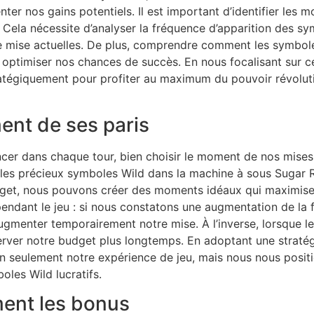
r nos gains potentiels. Il est important d’identifier les 
. Cela nécessite d’analyser la fréquence d’apparition des sy
de mise actuelles. De plus, comprendre comment les symbole
 optimiser nos chances de succès. En nous focalisant sur c
ratégiquement pour profiter au maximum du pouvoir révolut
ent de ses paris
ancer dans chaque tour, bien choisir le moment de nos mis
les précieux symboles Wild dans la machine à sous Sugar R
dget, nous pouvons créer des moments idéaux qui maximisen
pendant le jeu : si nous constatons une augmentation de la 
’augmenter temporairement notre mise. À l’inverse, lorsque l
rver notre budget plus longtemps. En adoptant une stratégi
n seulement notre expérience de jeu, mais nous nous posi
oles Wild lucratifs.
ment les bonus