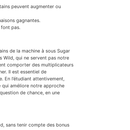
tains peuvent augmenter ou
inaisons gagnantes.
 font pas.
gains de la machine à sous Sugar
s Wild, qui ne servent pas notre
ent comporter des multiplicateurs
. Il est essentiel de
. En l’étudiant attentivement,
 qui améliore notre approche
 question de chance, en une
d, sans tenir compte des bonus