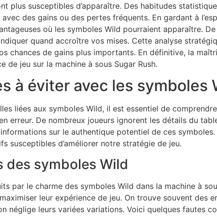
t plus susceptibles d’apparaître. Des habitudes statistiqu
avec des gains ou des pertes fréquents. En gardant à l’espri
vantageuses où les symboles Wild pourraient apparaître. De 
ndiquer quand accroître vos mises. Cette analyse stratég
vos chances de gains plus importants. En définitive, la ma
e de jeu sur la machine à sous Sugar Rush.
 à éviter avec les symboles 
lles liées aux symboles Wild, il est essentiel de comprendr
n erreur. De nombreux joueurs ignorent les détails du tabl
nformations sur le authentique potentiel de ces symboles. 
ifs susceptibles d’améliorer notre stratégie de jeu.
s des symboles Wild
ts par le charme des symboles Wild dans la machine à sous 
 maximiser leur expérience de jeu. On trouve souvent des 
 néglige leurs variées variations. Voici quelques fautes cou