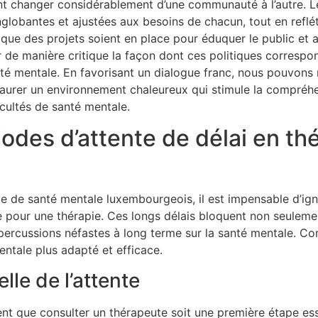
ent changer considérablement d’une communauté à l’autre. L
globantes et ajustées aux besoins de chacun, tout en reflé
n que des projets soient en place pour éduquer le public et ac
ser de manière critique la façon dont ces politiques corresp
é mentale. En favorisant un dialogue franc, nous pouvons r
nstaurer un environnement chaleureux qui stimule la compréhe
cultés de santé mentale.
odes d’attente de délai en thé
me de santé mentale luxembourgeois, il est impensable d’ig
 pour une thérapie. Ces longs délais bloquent non seulemen
épercussions néfastes à long terme sur la santé mentale. C
ntale plus adapté et efficace.
lle de l’attente
nt que consulter un thérapeute soit une première étape esse