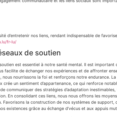
engagement communautaire et les liens sociaux sont importa
ité d’entretenir nos liens, rendant indispensable de favori
lu/fr-lu/
éseaux de soutien
outien est essentiel à notre santé mental. Il est important 
us facilite de échanger nos expériences et de affronter ens
té, nous nourrissons la foi et renforçons notre endurance. L
 crée un sentiment d’appartenance, ce qui renforce notable
é de communiquer des stratégies d’adaptation inestimables,
n. En consolidant ces liens, nous nous offrons les moyens,
n. Favorisons la construction de nos systèmes de support, c
nos existences grâce au échange d’vécus et aux appuis mut