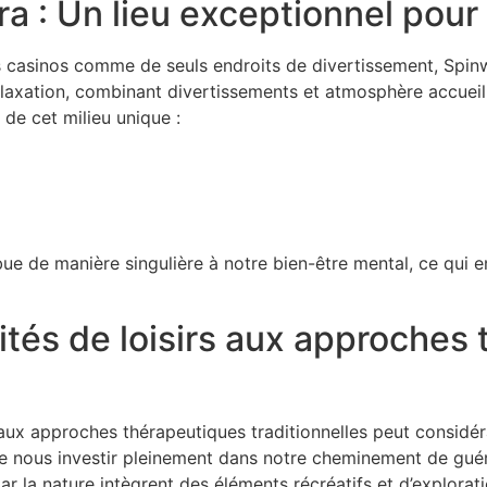
a : Un lieu exceptionnel pour 
 casinos comme de seuls endroits de divertissement, Spinw
laxation, combinant divertissements et atmosphère accuei
 de cet milieu unique :
bue de manière singulière à notre bien-être mental, ce qui en
vités de loisirs aux approches
rs aux approches thérapeutiques traditionnelles peut considé
e nous investir pleinement dans notre cheminement de guér
 par la nature intègrent des éléments récréatifs et d’explora