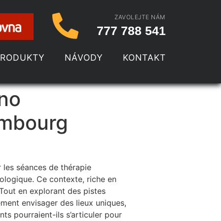
ZAVOLEJTE NÁM
777 788 541
PRODUKTY
NÁVODY
KONTAKT
ino
embourg
 les séances de thérapie
logique. Ce contexte, riche en
Tout en explorant des pistes
ment envisager des lieux uniques,
s pourraient-ils s’articuler pour