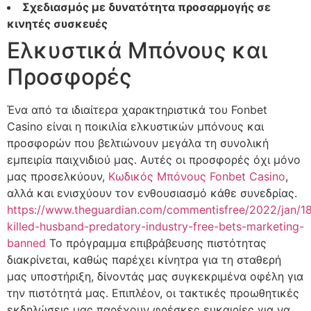
Σχεδιασμός με δυνατότητα προσαρμογής σε
κινητές συσκευές
Ελκυστικά Μπόνους και
Προσφορές
Ένα από τα ιδιαίτερα χαρακτηριστικά του Fonbet
Casino είναι η ποικιλία ελκυστικών μπόνους και
προσφορών που βελτιώνουν μεγάλα τη συνολική
εμπειρία παιχνιδιού μας. Αυτές οι προσφορές όχι μόνο
μας προσελκύουν,
Κωδικός Μπόνους Fonbet Casino
,
αλλά και ενισχύουν τον ενθουσιασμό κάθε συνεδρίας.
https://www.theguardian.com/commentisfree/2022/jan/1
killed-husband-predatory-industry-free-bets-marketing-
banned
Το πρόγραμμα επιβράβευσης πιστότητας
διακρίνεται, καθώς παρέχει κίνητρα για τη σταθερή
μας υποστήριξη, δίνοντάς μας συγκεκριμένα οφέλη για
την πιστότητά μας. Επιπλέον, οι τακτικές προωθητικές
εκδηλώσεις μας παρέχουν φρέσκες ευκαιρίες για να