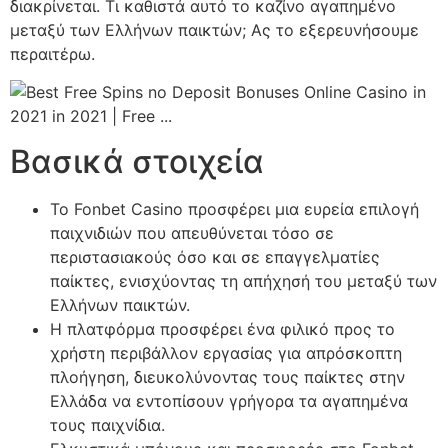
διακρίνεται. Τι καθιστά αυτό το καζίνο αγαπημένο
μεταξύ των Ελλήνων παικτών; Ας το εξερευνήσουμε
περαιτέρω.
Βασικά στοιχεία
Το Fonbet Casino προσφέρει μια ευρεία επιλογή
παιχνιδιών που απευθύνεται τόσο σε
περιστασιακούς όσο και σε επαγγελματίες
παίκτες, ενισχύοντας τη απήχησή του μεταξύ των
Ελλήνων παικτών.
Η πλατφόρμα προσφέρει ένα φιλικό προς το
χρήστη περιβάλλον εργασίας για απρόσκοπτη
πλοήγηση, διευκολύνοντας τους παίκτες στην
Ελλάδα να εντοπίσουν γρήγορα τα αγαπημένα
τους παιχνίδια.