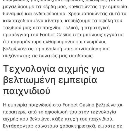
μεγαλώσουμε τα κέρδη μας, καθιστώντας την εμπειρία
δυναμική και ενδιαφέρουσα. Χρησιμοποιώντας αυτά τα
καλοσχεδιασμένα κίνητρα, κερδίζουμε τα οφέλη του
ταξιδιού μας στο παιχνίδι. Τελικά, η στρατηγική
προσέγγιση του Fonbet Casino στα μπόνους εγγυάται
ότι παραμένουμε ενθαρρυμένοι και ενωμένοι,
βελτιώνοντας τη συνολική μας ικανοποίηση και
αυξάνοντας τις δυνατές μας αποδόσεις.
Τεχνολογία αιχμής για
βελτιωμένη εμπειρία
παιχνιδιού
Η εμπειρία παιχνιδιού στο Fonbet Casino βελτιώνεται
περαιτέρω από τη αφοσίωσή του στην τεχνολογία
αιχμής που βελτιώνει κάθε πτυχή του παιχνιδιού.
Εντάσσοντας καινοτόμα χαρακτηριστικά, είμαστε σε