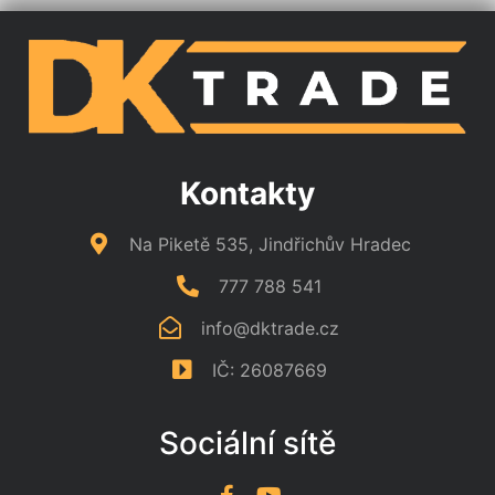
Kontakty
Na Piketě 535, Jindřichův Hradec
777 788 541
info@dktrade.cz
IČ: 26087669
Sociální sítě