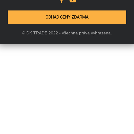
ODHAD CENY ZDARMA
© DK TRADE 2022 - všechna práva vyhrazena.