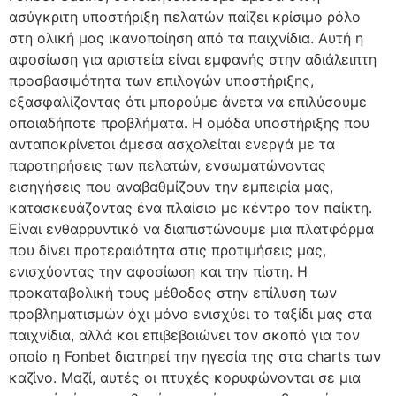
ασύγκριτη υποστήριξη πελατών παίζει κρίσιμο ρόλο
στη ολική μας ικανοποίηση από τα παιχνίδια. Αυτή η
αφοσίωση για αριστεία είναι εμφανής στην αδιάλειπτη
προσβασιμότητα των επιλογών υποστήριξης,
εξασφαλίζοντας ότι μπορούμε άνετα να επιλύσουμε
οποιαδήποτε προβλήματα. Η ομάδα υποστήριξης που
ανταποκρίνεται άμεσα ασχολείται ενεργά με τα
παρατηρήσεις των πελατών, ενσωματώνοντας
εισηγήσεις που αναβαθμίζουν την εμπειρία μας,
κατασκευάζοντας ένα πλαίσιο με κέντρο τον παίκτη.
Είναι ενθαρρυντικό να διαπιστώνουμε μια πλατφόρμα
που δίνει προτεραιότητα στις προτιμήσεις μας,
ενισχύοντας την αφοσίωση και την πίστη. Η
προκαταβολική τους μέθοδος στην επίλυση των
προβληματισμών όχι μόνο ενισχύει το ταξίδι μας στα
παιχνίδια, αλλά και επιβεβαιώνει τον σκοπό για τον
οποίο η Fonbet διατηρεί την ηγεσία της στα charts των
καζίνο. Μαζί, αυτές οι πτυχές κορυφώνονται σε μια