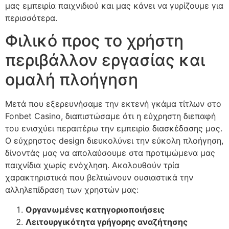
μας εμπειρία παιχνιδιού και μας κάνει να γυρίζουμε για
περισσότερα.
Φιλικό προς το χρήστη
περιβάλλον εργασίας και
ομαλή πλοήγηση
Μετά που εξερευνήσαμε την εκτενή γκάμα τίτλων στο
Fonbet Casino, διαπιστώσαμε ότι η εύχρηστη διεπαφή
του ενισχύει περαιτέρω την εμπειρία διασκέδασης μας.
Ο εύχρηστος design διευκολύνει την εύκολη πλοήγηση,
δίνοντάς μας να απολαύσουμε στα προτιμώμενα μας
παιχνίδια χωρίς ενόχληση. Ακολουθούν τρία
χαρακτηριστικά που βελτιώνουν ουσιαστικά την
αλληλεπίδραση των χρηστών μας:
Οργανωμένες κατηγοριοποιήσεις
Λειτουργικότητα γρήγορης αναζήτησης