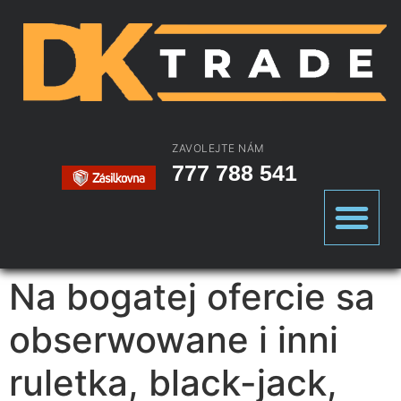
ZAVOLEJTE NÁM
777 788 541
Na bogatej ofercie sa
obserwowane i inni
ruletka, black-jack,