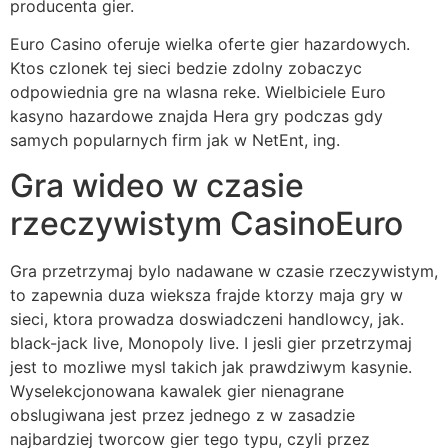
producenta gier.
Euro Casino oferuje wielka oferte gier hazardowych.
Ktos czlonek tej sieci bedzie zdolny zobaczyc
odpowiednia gre na wlasna reke. Wielbiciele Euro
kasyno hazardowe znajda Hera gry podczas gdy
samych popularnych firm jak w NetEnt, ing.
Gra wideo w czasie
rzeczywistym CasinoEuro
Gra przetrzymaj bylo nadawane w czasie rzeczywistym,
to zapewnia duza wieksza frajde ktorzy maja gry w
sieci, ktora prowadza doswiadczeni handlowcy, jak.
black-jack live, Monopoly live. I jesli gier przetrzymaj
jest to mozliwe mysl takich jak prawdziwym kasynie.
Wyselekcjonowana kawalek gier nienagrane
obslugiwana jest przez jednego z w zasadzie
najbardziej tworcow gier tego typu, czyli przez