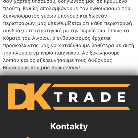
σαν χάρτες θησαυρού, οδηγώντας μας σε κρυμμένα
πλούτη. Καθώς απολαμβάνουμε τον ενθουσιασμό του
ξεκλειδώματος γύρων μπόνους και δωρεάν
περιστροφών, μας υπενθυμίζεται ότι κάθε περιστροφή
συνδυάζει τη στρατηγική με την περιπέτεια. Όπως τα
κύματα του Αιγαίου, ο ενθουσιασμός έρχεται,
προσκαλώντας μας να καταδυθούμε βαθύτερα σε αυτή
την πλούσια εμπειρία παιχνιδιού. Ας ξεκινήσουμε
λοιπόν και ας εξερευνήσουμε τους άφθονους
θησαυρούς που μας περιμένουν!
Kontakty