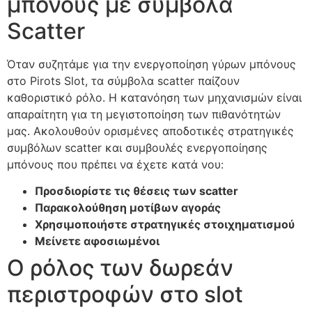
μπόνους με σύμβολα
Scatter
Όταν συζητάμε για την ενεργοποίηση γύρων μπόνους
στο Pirots Slot, τα σύμβολα scatter παίζουν
καθοριστικό ρόλο. Η κατανόηση των μηχανισμών είναι
απαραίτητη για τη μεγιστοποίηση των πιθανότητών
μας. Ακολουθούν ορισμένες αποδοτικές στρατηγικές
συμβόλων scatter και συμβουλές ενεργοποίησης
μπόνους που πρέπει να έχετε κατά νου:
Προσδιορίστε τις θέσεις των scatter
Παρακολούθηση μοτίβων αγοράς
Χρησιμοποιήστε στρατηγικές στοιχηματισμού
Μείνετε αφοσιωμένοι
Ο ρόλος των δωρεάν
περιστροφών στο slot