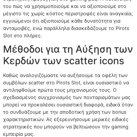
του πώς να χρησιμοποιούμε και να αξιοποιούμε στο
μέγιστο τις χωρίς κόστος περιστροφές είναι αναγκαία,
εγγυώμενοι ότι αξιοποιούμε κάθε δυνατότητα για
ανταμοιβές, ενώ παράλληλα διασκεδάζουμε το Pirots
Slot στο πλήρες.
Μέθοδοι για τη Αύξηση των
Κερδών των scatter icons
Καθώς αναλογιζόμαστε να αυξήσουμε τα οφέλη των
συμβόλων scatter στο Pirots Slot, είναι ουσιαστικό να
αντιληφθούμε πρώτα τους μηχανισμούς τους. Ο
σχεδιασμένος συγχρονισμός των πονταρισμάτων μας
μπορεί να προκαλέσει ουσιαστική διαφορά, ειδικά όταν
το συνδυάζουμε με την αποδοτική χρήση των bonus
χαρακτηριστικών. Ας εξερευνήσουμε μερικές ειδικές
στρατηγικές που μπορούν να βελτιώσουν την gaming
εμπειρία μας.