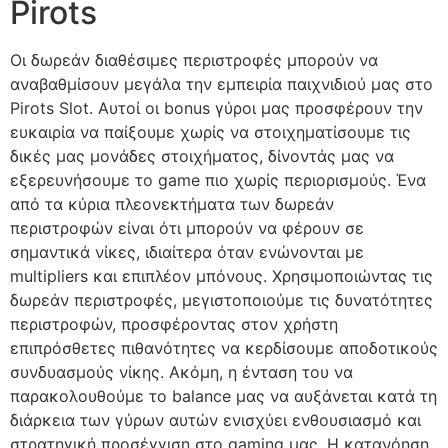
Pirots
Οι δωρεάν διαθέσιμες περιστροφές μπορούν να
αναβαθμίσουν μεγάλα την εμπειρία παιχνιδιού μας στο
Pirots Slot. Αυτοί οι bonus γύροι μας προσφέρουν την
ευκαιρία να παίξουμε χωρίς να στοιχηματίσουμε τις
δικές μας μονάδες στοιχήματος, δίνοντάς μας να
εξερευνήσουμε το game πιο χωρίς περιορισμούς. Ένα
από τα κύρια πλεονεκτήματα των δωρεάν
περιστροφών είναι ότι μπορούν να φέρουν σε
σημαντικά νίκες, ιδιαίτερα όταν ενώνονται με
multipliers και επιπλέον μπόνους. Χρησιμοποιώντας τις
δωρεάν περιστροφές, μεγιστοποιούμε τις δυνατότητες
περιστροφών, προσφέροντας στον χρήστη
επιπρόσθετες πιθανότητες να κερδίσουμε αποδοτικούς
συνδυασμούς νίκης. Ακόμη, η ένταση του να
παρακολουθούμε το balance μας να αυξάνεται κατά τη
διάρκεια των γύρων αυτών ενισχύει ενθουσιασμό και
στρατηγική προσέγγιση στο gaming μας. Η κατανόηση