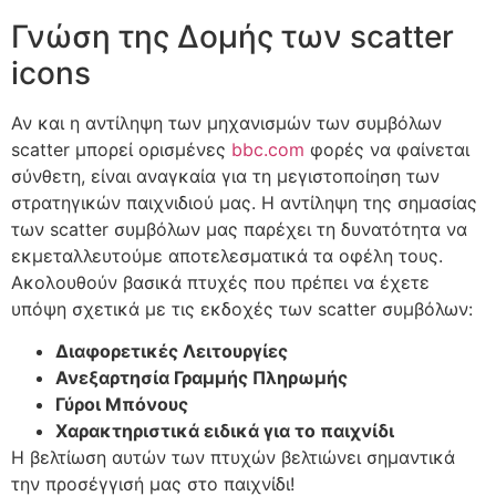
Γνώση της Δομής των scatter
icons
Αν και η αντίληψη των μηχανισμών των συμβόλων
scatter μπορεί ορισμένες
bbc.com
φορές να φαίνεται
σύνθετη, είναι αναγκαία για τη μεγιστοποίηση των
στρατηγικών παιχνιδιού μας. Η αντίληψη της σημασίας
των scatter συμβόλων μας παρέχει τη δυνατότητα να
εκμεταλλευτούμε αποτελεσματικά τα οφέλη τους.
Ακολουθούν βασικά πτυχές που πρέπει να έχετε
υπόψη σχετικά με τις εκδοχές των scatter συμβόλων:
Διαφορετικές Λειτουργίες
Ανεξαρτησία Γραμμής Πληρωμής
Γύροι Μπόνους
Χαρακτηριστικά ειδικά για το παιχνίδι
Η βελτίωση αυτών των πτυχών βελτιώνει σημαντικά
την προσέγγισή μας στο παιχνίδι!