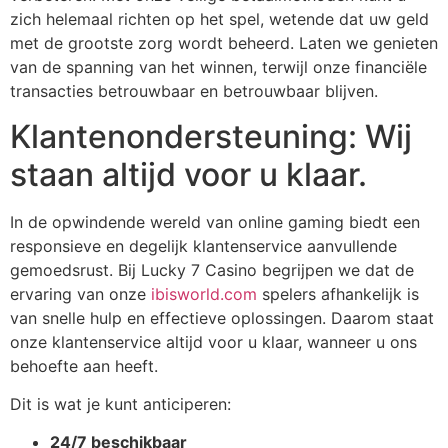
zich helemaal richten op het spel, wetende dat uw geld
met de grootste zorg wordt beheerd. Laten we genieten
van de spanning van het winnen, terwijl onze financiële
transacties betrouwbaar en betrouwbaar blijven.
Klantenondersteuning: Wij
staan altijd voor u klaar.
In de opwindende wereld van online gaming biedt een
responsieve en degelijk klantenservice aanvullende
gemoedsrust. Bij Lucky 7 Casino begrijpen we dat de
ervaring van onze
ibisworld.com
spelers afhankelijk is
van snelle hulp en effectieve oplossingen. Daarom staat
onze klantenservice altijd voor u klaar, wanneer u ons
behoefte aan heeft.
Dit is wat je kunt anticiperen:
24/7 beschikbaar