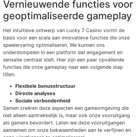
Vernieuwende functies voor
geoptimaliseerde gameplay
Het intuïtieve ontwerp van Lucky 7 Casino vormt de
basis voor een scala aan innovatieve functies die onze
speelervaring optimaliseren. We kunnen ons
onderdompelen in een platform dat engagement en
sensatie centraal stelt. Hier zijn een paar opvallende
functies die onze gameplay naar een volgende stap
tillen:
Flexibele bonusstructuur
Directe analyses
Sociale verbondenheid
Samen creëren deze aspecten een gameomgeving die
niet alleen aantrekkelijk is, maar ook onze vooruitgang
als gamers bevordert. Laten we deze vooruitgangen
aannemen om onze bekwaamheden aan te verfijnen en