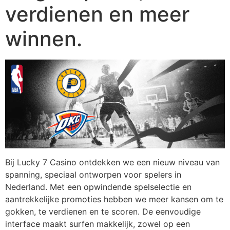
verdienen en meer
winnen.
Bij Lucky 7 Casino ontdekken we een nieuw niveau van
spanning, speciaal ontworpen voor spelers in
Nederland. Met een opwindende spelselectie en
aantrekkelijke promoties hebben we meer kansen om te
gokken, te verdienen en te scoren. De eenvoudige
interface maakt surfen makkelijk, zowel op een