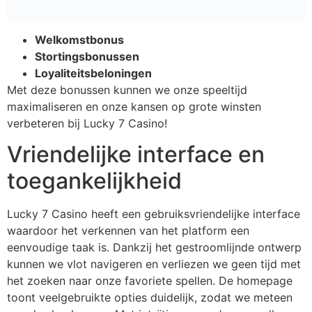
Welkomstbonus
Stortingsbonussen
Loyaliteitsbeloningen
Met deze bonussen kunnen we onze speeltijd
maximaliseren en onze kansen op grote winsten
verbeteren bij Lucky 7 Casino!
Vriendelijke interface en
toegankelijkheid
Lucky 7 Casino heeft een gebruiksvriendelijke interface
waardoor het verkennen van het platform een
eenvoudige taak is. Dankzij het gestroomlijnde ontwerp
kunnen we vlot navigeren en verliezen we geen tijd met
het zoeken naar onze favoriete spellen. De homepage
toont veelgebruikte opties duidelijk, zodat we meteen