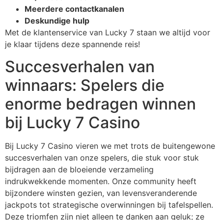
Meerdere contactkanalen
Deskundige hulp
Met de klantenservice van Lucky 7 staan we altijd voor
je klaar tijdens deze spannende reis!
Succesverhalen van
winnaars: Spelers die
enorme bedragen winnen
bij Lucky 7 Casino
Bij Lucky 7 Casino vieren we met trots de buitengewone
succesverhalen van onze spelers, die stuk voor stuk
bijdragen aan de bloeiende verzameling
indrukwekkende momenten. Onze community heeft
bijzondere winsten gezien, van levensveranderende
jackpots tot strategische overwinningen bij tafelspellen.
Deze triomfen zijn niet alleen te danken aan geluk; ze