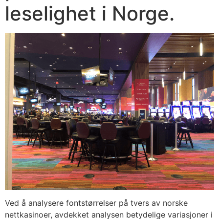
leselighet i Norge.
Ved å analysere fontstørrelser på tvers av norske
nettkasinoer, avdekket analysen betydelige variasjoner i