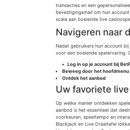
transacties en een gepersonalisee
bevestigingsmail om hun account 
scala aan boeiende live casinosp
Navigeren naar d
Nadat gebruikers hun account bi
voor een boeiende spelervaring. O
Log in op je account bij Be
Beweeg door het hoofdmenu
Ontdek het aanbod
Uw favoriete live
Op welke manier ontdekken spelers
aanbod is het essentieel dat dee
voorkeuren, speeltempo en intera
Blackjack en Live Draaitafel lokke