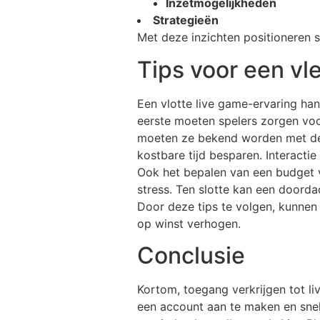
Inzetmogelijkheden
Strategieën
Met deze inzichten positioneren 
Tips voor een vl
Een vlotte live game-ervaring han
eerste moeten spelers zorgen voo
moeten ze bekend worden met de in
kostbare tijd besparen. Interacti
Ook het bepalen van een budget v
stress. Ten slotte kan een doorda
Door deze tips te volgen, kunnen
op winst verhogen.
Conclusie
Kortom, toegang verkrijgen tot li
een account aan te maken en snel