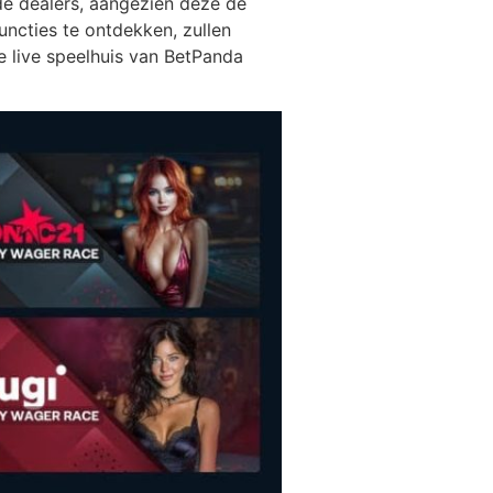
e dealers, aangezien deze de
uncties te ontdekken, zullen
 live speelhuis van BetPanda