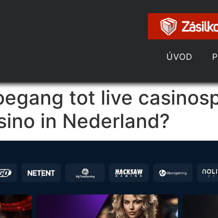
ÚVOD
oegang tot live casinosp
ino in Nederland?