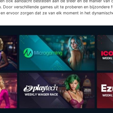
en ook aandacht besteden aan de sfeer en de manier van d
. Door verschillende games uit te proberen en bijzondere f
 en ervoor zorgen dat ze van elk moment in het dynamische