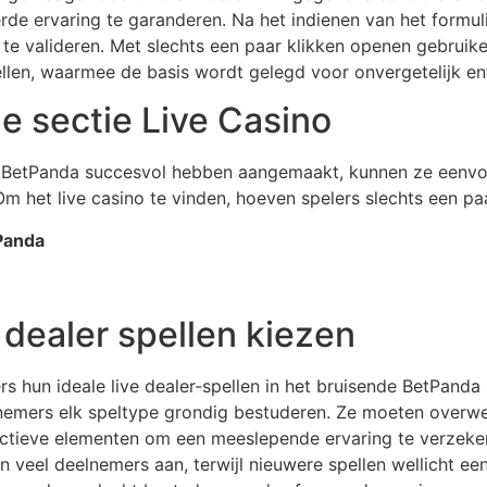
rde ervaring te garanderen. Na het indienen van het formu
te valideren. Met slechts een paar klikken openen gebruik
ellen, waarmee de basis wordt gelegd voor onvergetelijk en
e sectie Live Casino
j BetPanda succesvol hebben aangemaakt, kunnen ze eenvou
m het live casino te vinden, hoeven spelers slechts een pa
tPanda
 dealer spellen kiezen
 hun ideale live dealer-spellen in het bruisende BetPanda
lnemers elk speltype grondig bestuderen. Ze moeten overwe
ctieve elementen om een meeslepende ervaring te verzekere
n veel deelnemers aan, terwijl nieuwere spellen wellicht een