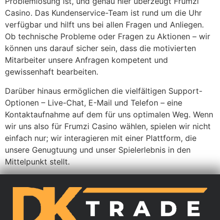
Problemlösung ist, und genau hier überzeugt Frumzi
Casino. Das Kundenservice-Team ist rund um die Uhr
verfügbar und hilft uns bei allen Fragen und Anliegen.
Ob technische Probleme oder Fragen zu Aktionen – wir
können uns darauf sicher sein, dass die motivierten
Mitarbeiter unsere Anfragen kompetent und
gewissenhaft bearbeiten.
Darüber hinaus ermöglichen die vielfältigen Support-
Optionen – Live-Chat, E-Mail und Telefon – eine
Kontaktaufnahme auf dem für uns optimalen Weg. Wenn
wir uns also für Frumzi Casino wählen, spielen wir nicht
einfach nur; wir interagieren mit einer Plattform, die
unsere Genugtuung und unser Spielerlebnis in den
Mittelpunkt stellt.