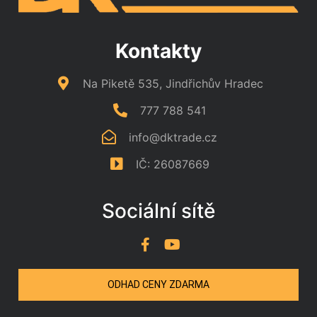
Kontakty
Na Piketě 535, Jindřichův Hradec
777 788 541
info@dktrade.cz
IČ: 26087669
Sociální sítě
ODHAD CENY ZDARMA