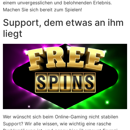
einem unvergesslichen und belohnenden Erlebnis.
Machen Sie sich bereit zum Spielen!
Support, dem etwas an ihm
liegt
Wer wünscht sich beim Online-Gaming nicht stabilen
Support? Wir alle wissen, wie wichtig eine rasche