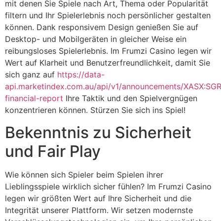
mit denen Sie Spiele nach Art, Thema oder Popularität
filtern und Ihr Spielerlebnis noch persönlicher gestalten
können. Dank responsivem Design genießen Sie auf
Desktop- und Mobilgeräten in gleicher Weise ein
reibungsloses Spielerlebnis. Im Frumzi Casino legen wir
Wert auf Klarheit und Benutzerfreundlichkeit, damit Sie
sich ganz auf
https://data-
api.marketindex.com.au/api/v1/announcements/XASX:SGR:
financial-report
Ihre Taktik und den Spielvergnügen
konzentrieren können. Stürzen Sie sich ins Spiel!
Bekenntnis zu Sicherheit
und Fair Play
Wie können sich Spieler beim Spielen ihrer
Lieblingsspiele wirklich sicher fühlen? Im Frumzi Casino
legen wir größten Wert auf Ihre Sicherheit und die
Integrität unserer Plattform. Wir setzen modernste