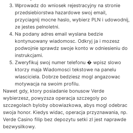
Wprowadz do wniosek rejestracyjny na stronie
przedsiebiorstwa hazardowe swoj email,
przyciagnij mocne haslo, wybierz PLN i udowodnij,
ze jestes pelnoletni.
Na podany adres email wyslana bedzie
kontynuowany wiadomosc. Odkryj ja i mozesz
podwojnie sprawdz swoje konto w odniesieniu do
instrukcjami.
Zweryfikuj swoj numer telefonu � wpisz slowo
ktorzy maja Wiadomosci tekstowe na panelu
wlasciciela. Dobrze bedziesz mogl angazowac
motywacja na swoim profilu.
Nawet gdy, ktory posiadanie bonusow Verde
wybierzesz, powyzsza operacja szczegoly po
szczegolach byloby obowiazkowa, abys mogl odebrac
swoja honor. Kiedys widac, operacja przyznawania, np.
Verde Casino filip bez depozytu setki zl jest naprawde
bezwysilkowy.