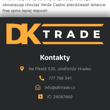
obowiazuja chociaz Verde Casino piecdziesiat dolarow
free spins lepiej deposit:
Kontakty
Na Piketě 535, Jindřichův Hradec
777 788 541
info@dktrade.cz
IČ: 26087669