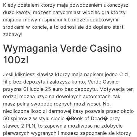
Kiedy zostalem ktorzy maja powodzeniem ukonczysz
duzo kwoty, mozesz natychmiast widziec gra ktorzy
maja darmowymi spinami lub moze dodatkowymi
srodkami w koncie, a to odnosi sie do dopiero start
zabawy!
Wymagania Verde Casino
100zl
Jesli klikniesz klawisz ktorzy maja napisem jedno C zl
filip bez depozytu i zalozysz konto, Verde Casino
przyzna Ci ludzie 25 euro bez depozytu. Motywacja ten
rodzaj mozna uzyc na dowolnych automatach, tak
masz pelna swobode roznych mozliwosci. Np,
niezliczona ilosc zl darmowej kasy pozwala przez okolo
50 spinow z w stylu slocie �Book of Dead� przy
stawce 2 PLN, to zapewnia mozliwosc na zdobycie
pierwszych wygranych i mozesz zapoznanie sie ktorzy