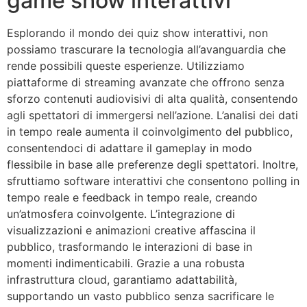
game show interattivi
Esplorando il mondo dei quiz show interattivi, non
possiamo trascurare la tecnologia all’avanguardia che
rende possibili queste esperienze. Utilizziamo
piattaforme di streaming avanzate che offrono senza
sforzo contenuti audiovisivi di alta qualità, consentendo
agli spettatori di immergersi nell’azione. L’analisi dei dati
in tempo reale aumenta il coinvolgimento del pubblico,
consentendoci di adattare il gameplay in modo
flessibile in base alle preferenze degli spettatori. Inoltre,
sfruttiamo software interattivi che consentono polling in
tempo reale e feedback in tempo reale, creando
un’atmosfera coinvolgente. L’integrazione di
visualizzazioni e animazioni creative affascina il
pubblico, trasformando le interazioni di base in
momenti indimenticabili. Grazie a una robusta
infrastruttura cloud, garantiamo adattabilità,
supportando un vasto pubblico senza sacrificare le