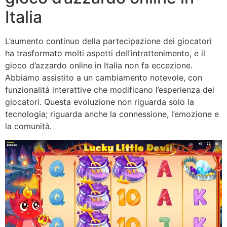
Italia
L’aumento continuo della partecipazione dei giocatori
ha trasformato molti aspetti dell’intrattenimento, e il
gioco d’azzardo online in Italia non fa eccezione.
Abbiamo assistito a un cambiamento notevole, con
funzionalità interattive che modificano l’esperienza dei
giocatori. Questa evoluzione non riguarda solo la
tecnologia; riguarda anche la connessione, l’emozione e
la comunità.