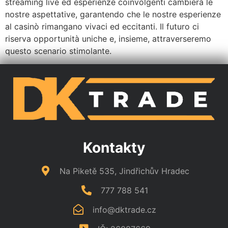
streaming live ed esperienze coinvolgenti cambierà le
nostre aspettative, garantendo che le nostre esperienze
al casinò rimangano vivaci ed eccitanti. Il futuro ci
riserva opportunità uniche e, insieme, attraverseremo
questo scenario stimolante.
Kontakty
Na Piketě 535, Jindřichův Hradec
777 788 541
info@dktrade.cz