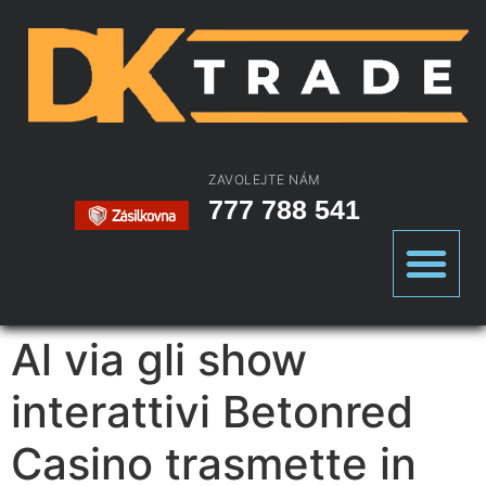
ZAVOLEJTE NÁM
777 788 541
Al via gli show
interattivi Betonred
Casino trasmette in