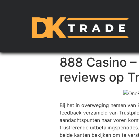
888 Casino –
reviews op Tr
Bij het in overweging nemen van
feedback verzameld van Trustpilo
aandachtspunten naar voren komt.
frustrerende uitbetalingsperiode
beide kanten bekijken om te vers