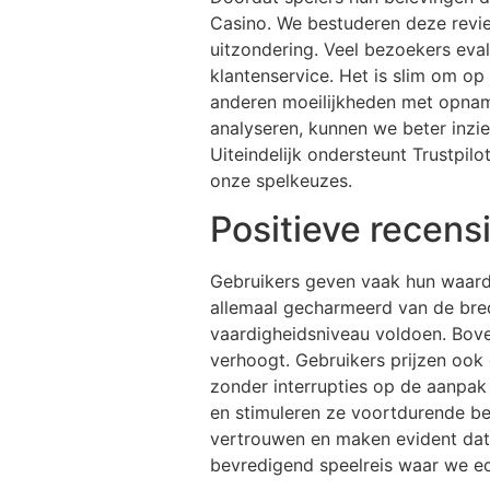
Casino. We bestuderen deze revie
uitzondering. Veel bezoekers eval
klantenservice. Het is slim om op
anderen moeilijkheden met opname
analyseren, kunnen we beter inzi
Uiteindelijk ondersteunt Trustpil
onze spelkeuzes.
Positieve recens
Gebruikers geven vaak hun waarde
allemaal gecharmeerd van de brede
vaardigheidsniveau voldoen. Bov
verhoogt. Gebruikers prijzen oo
zonder interrupties op de aanpa
en stimuleren ze voortdurende be
vertrouwen en maken evident dat 
bevredigend speelreis waar we ec