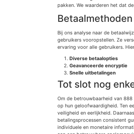
pakken. We waarderen het dat de 
Betaalmethoden 
Bij ons analyse naar de betaalwij
gebruikers vooropstellen. Ze ver
ervaring voor alle gebruikers. H
Diverse betaalopties
Geavanceerde encryptie
Snelle uitbetalingen
Tot slot nog enk
Om de betrouwbaarheid van 888 C
op hun geloofwaardigheid. Ten ee
veiligheid en eerlijkheid. Daarnaa
betalingsprocessen consistent gu
individuele en monetaire informat