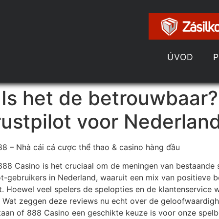
ÚVOD
 Is het de betrouwbaar
ustpilot voor Nederland
 888 Casino is het cruciaal om de meningen van bestaande
t-gebruikers in Nederland, waaruit een mix van positieve b
 Hoewel veel spelers de spelopties en de klantenservice 
s. Wat zeggen deze reviews nu echt over de geloofwaardigh
taan of 888 Casino een geschikte keuze is voor onze spel