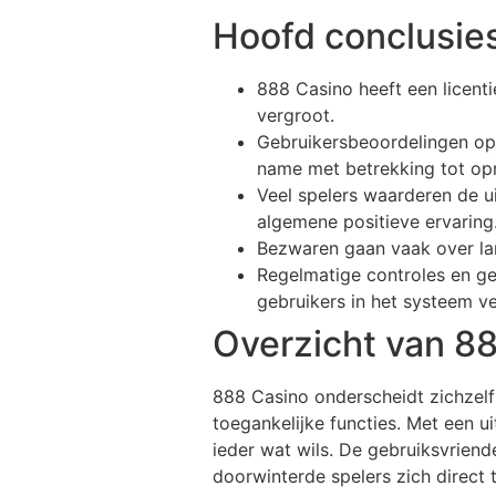
Hoofd conclusie
888 Casino heeft een licenti
vergroot.
Gebruikersbeoordelingen op T
name met betrekking tot o
Veel spelers waarderen de u
algemene positieve ervaring
Bezwaren gaan vaak over la
Regelmatige controles en ge
gebruikers in het systeem ve
Overzicht van 8
888 Casino onderscheidt zichzel
toegankelijke functies. Met een u
ieder wat wils. De gebruiksvriend
doorwinterde spelers zich direct