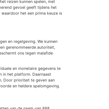
het reizen kunnen spelen, met
merend gevoel geeft tijdens het
, waardoor het een prima keuze is
ingen en regelgeving. We kunnen
een gerenommeerde autoriteit,
beschermt ons tegen malafide
iduele en monetaire gegevens te
n in het platform. Daarnaast
n. Door prioriteit te geven aan
woorde en heldere spelomgeving.
hatten van de naam van 888