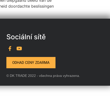
 een diepgaand beeld van de
heid doordachte beslissingen
Sociální sítě
ODHAD CENY ZDARMA
© DK TRADE 2022 - všechna práva vyhrazena.