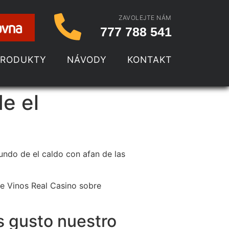
ZAVOLEJTE NÁM
777 788 541
PRODUKTY
NÁVODY
KONTAKT
e el
undo de el caldo con afan de las
de Vinos Real Casino sobre
s gusto nuestro