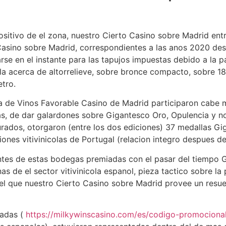
Positivo de el zona, nuestro Cierto Casino sobre Madrid en
asino sobre Madrid, correspondientes a las anos 2020 des
rse en el instante para las tapujos impuestas debido a la 
a acerca de altorrelieve, sobre bronce compacto, sobre 1
tro.
a de Vinos Favorable Casino de Madrid participaron cabe 
s, de dar galardones sobre Gigantesco Oro, Opulencia y no
urados, otorgaron (entre los dos ediciones) 37 medallas Gi
nes vitivinicolas de Portugal (relacion integro despues de
ntes de estas bodegas premiadas con el pasar del tiempo 
s de el sector vitivinicola espanol, pieza tactico sobre l
del que nuestro Cierto Casino sobre Madrid provee un res
adas (
https://milkywinscasino.com/es/codigo-promocional