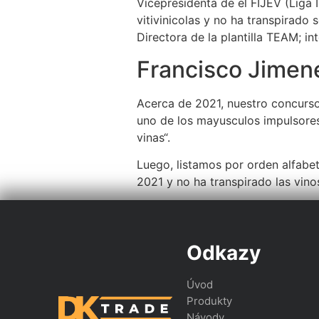
Vicepresidenta de el FIJEV (Liga 
vitivinicolas y no ha transpirad
Directora de la plantilla TEAM; i
Francisco Jimene
Acerca de 2021, nuestro concurso
uno de los mayusculos impulsores 
vinas“.
Luego, listamos por orden alfabe
2021 y no ha transpirado las vino
Odkazy
Úvod
Produkty
Návody