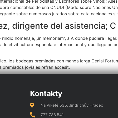
Internacional de Periodistas y Escritores sobre Vinos); Ase
o sobre comestibles de una ONUDI (Modo sobre Naciones Unid
ntegrante sobre numerosos jurados sobre cata nacionales sit
z, dirigente del asistencia; C
 rindio homenaje, „in memoriam“, a A donde pudiera llegar
de el viticultura espanola e internacional y que llego an ac
tico, los bodegas premiadas con manga larga Genial Fortun
s premiados joviales refran accesit.
Kontakty
Na Piketě 535, Jindřichův Hradec
777 788 541