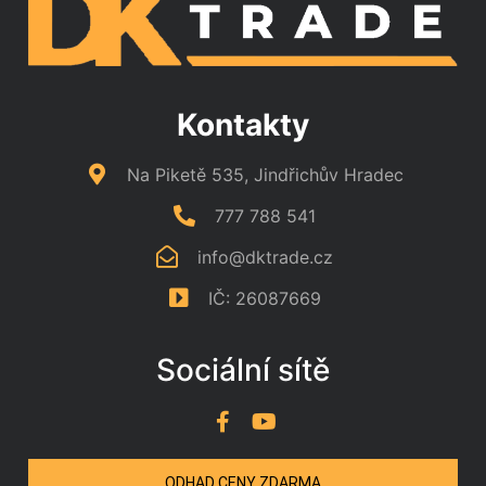
Kontakty
Na Piketě 535, Jindřichův Hradec
777 788 541
info@dktrade.cz
IČ: 26087669
Sociální sítě
ODHAD CENY ZDARMA