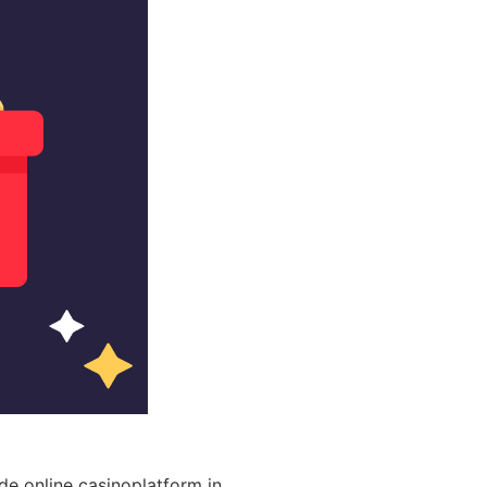
e online casinoplatform in