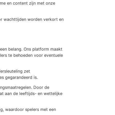
ame en content zijn met onze
or wachttijden worden verkort en
s een belang. Ons platform maakt
lers te behoeden voor eventuele
ersleuteling zet
ies gegarandeerd is.
gingsmaatregelen. Door de
t aan de leeftijds- en wettelijke
g, waardoor spelers met een