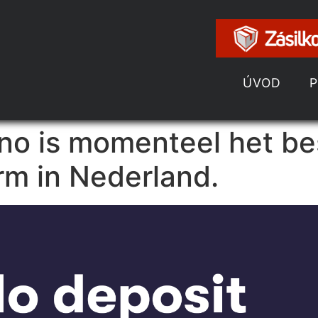
ÚVOD
ino is momenteel het be
rm in Nederland.