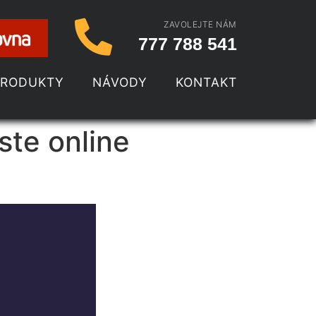
ZAVOLEJTE NÁM
777 788 541
PRODUKTY
NÁVODY
KONTAKT
ste online