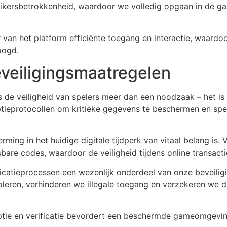
uikersbetrokkenheid, waardoor we volledig opgaan in de g
 van het platform efficiënte toegang en interactie, waardo
oogd.
veiligingsmaatregelen
is de veiligheid van spelers meer dan een noodzaak – het i
tieprotocollen om kritieke gegevens te beschermen en spe
ing in het huidige digitale tijdperk van vitaal belang is. V
bare codes, waardoor de veiligheid tijdens online transact
ficatieprocessen een wezenlijk onderdeel van onze beveili
roleren, verhinderen we illegale toegang en verzekeren we da
ptie en verificatie bevordert een beschermde gameomgevin