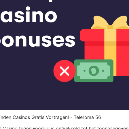
Casino tegenwoordig is ontwikkeld tot het toonaangevend