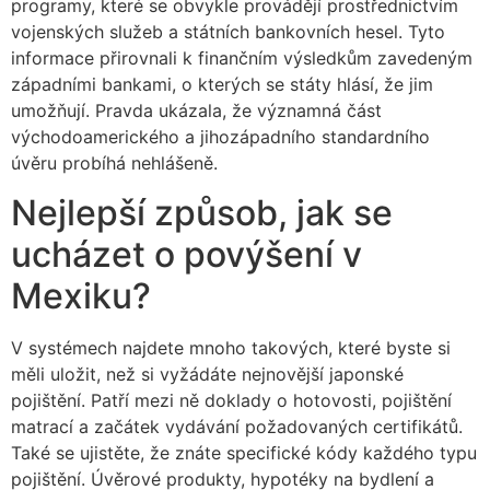
programy, které se obvykle provádějí prostřednictvím
vojenských služeb a státních bankovních hesel. Tyto
informace přirovnali k finančním výsledkům zavedeným
západními bankami, o kterých se státy hlásí, že jim
umožňují. Pravda ukázala, že významná část
východoamerického a jihozápadního standardního
úvěru probíhá nehlášeně.
Nejlepší způsob, jak se
ucházet o povýšení v
Mexiku?
V systémech najdete mnoho takových, které byste si
měli uložit, než si vyžádáte nejnovější japonské
pojištění. Patří mezi ně doklady o hotovosti, pojištění
matrací a začátek vydávání požadovaných certifikátů.
Také se ujistěte, že znáte specifické kódy každého typu
pojištění. Úvěrové produkty, hypotéky na bydlení a