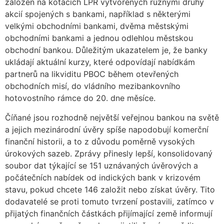
založen na kotacích LPR vytvořených různými druhy
akcií spojených s bankami, například s některými
velkými obchodními bankami, dvěma městskými
obchodními bankami a jednou odlehlou městskou
obchodní bankou. Důležitým ukazatelem je, že banky
ukládají aktuální kurzy, které odpovídají nabídkám
partnerů na likviditu PBOC během otevřených
obchodních misí, do vládního mezibankovního
hotovostního rámce do 20. dne měsíce.
Číňané jsou rozhodně největší veřejnou bankou na světě
a jejich mezinárodní úvěry spíše napodobují komerční
finanční historii, a to z důvodu poměrně vysokých
úrokových sazeb. Zprávy přinesly lepší, konsolidovaný
soubor dat týkající se 151 uznávaných úvěrových a
počátečních nabídek od indických bank v krizovém
stavu, pokud chcete 146 založit nebo získat úvěry. Tito
dodavatelé se proti tomuto tvrzení postavili, zatímco v
přijatých finančních částkách přijímající země informují