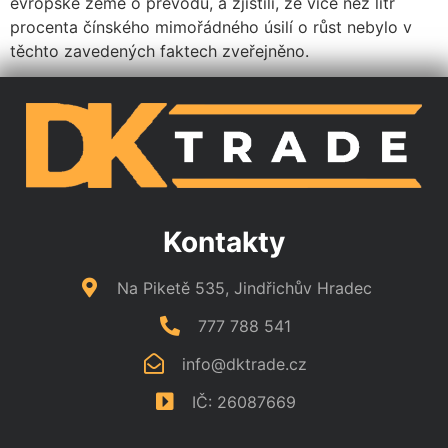
evropské země o převodu, a zjistili, že více než litr
procenta čínského mimořádného úsilí o růst nebylo v
těchto zavedených faktech zveřejněno.
Kontakty
Na Piketě 535, Jindřichův Hradec
777 788 541
info@dktrade.cz
IČ: 26087669