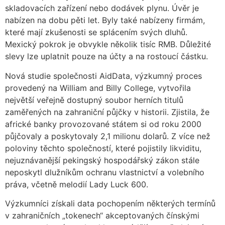
skladovacích zařízení nebo dodávek plynu. Úvěr je
nabízen na dobu pěti let. Byly také nabízeny firmám,
které mají zkušenosti se splácením svých dluhů.
Mexický pokrok je obvykle několik tisíc RMB. Důležité
slevy lze uplatnit pouze na účty a na rostoucí částku.
Nová studie společnosti AidData, výzkumný proces
provedený na William and Billy College, vytvořila
největší veřejně dostupný soubor herních titulů
zaměřených na zahraniční půjčky v historii. Zjistila, že
africké banky provozované státem si od roku 2000
půjčovaly a poskytovaly 2,1 milionu dolarů. Z více než
poloviny těchto společností, které pojistily likviditu,
nejuznávanější pekingský hospodářský zákon stále
neposkytl dlužníkům ochranu vlastnictví a volebního
práva, včetně melodií Lady Luck 600.
Výzkumníci získali data pochopením některých termínů
v zahraničních „tokenech“ akceptovaných čínskými