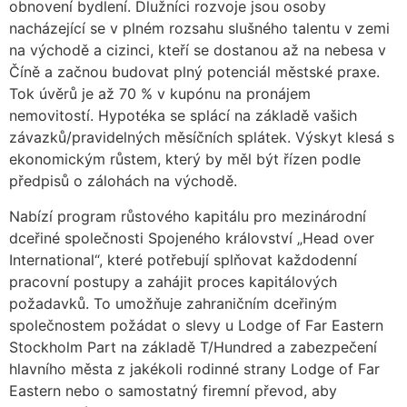
obnovení bydlení. Dlužníci rozvoje jsou osoby
nacházející se v plném rozsahu slušného talentu v zemi
na východě a cizinci, kteří se dostanou až na nebesa v
Číně a začnou budovat plný potenciál městské praxe.
Tok úvěrů je až 70 % v kupónu na pronájem
nemovitostí. Hypotéka se splácí na základě vašich
závazků/pravidelných měsíčních splátek. Výskyt klesá s
ekonomickým růstem, který by měl být řízen podle
předpisů o zálohách na východě.
Nabízí program růstového kapitálu pro mezinárodní
dceřiné společnosti Spojeného království „Head over
International“, které potřebují splňovat každodenní
pracovní postupy a zahájit proces kapitálových
požadavků. To umožňuje zahraničním dceřiným
společnostem požádat o slevy u Lodge of Far Eastern
Stockholm Part na základě T/Hundred a zabezpečení
hlavního města z jakékoli rodinné strany Lodge of Far
Eastern nebo o samostatný firemní převod, aby