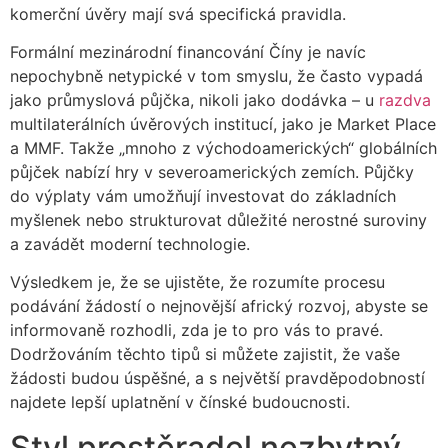
komerční úvěry mají svá specifická pravidla.
Formální mezinárodní financování Číny je navíc
nepochybně netypické v tom smyslu, že často vypadá
jako průmyslová půjčka, nikoli jako dodávka – u
razdva
multilaterálních úvěrových institucí, jako je Market Place
a MMF. Takže „mnoho z východoamerických“ globálních
půjček nabízí hry v severoamerických zemích. Půjčky
do výplaty vám umožňují investovat do základních
myšlenek nebo strukturovat důležité nerostné suroviny
a zavádět moderní technologie.
Výsledkem je, že se ujistěte, že rozumíte procesu
podávání žádostí o nejnovější africký rozvoj, abyste se
informovaně rozhodli, zda je to pro vás to pravé.
Dodržováním těchto tipů si můžete zajistit, že vaše
žádosti budou úspěšné, a s největší pravděpodobností
najdete lepší uplatnění v čínské budoucnosti.
Styl prostěradel nezbytný