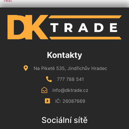
Kontakty
Na Piketě 535, Jindřichův Hradec
777 788 541
info@dktrade.cz
IČ: 26087669
Sociální sítě